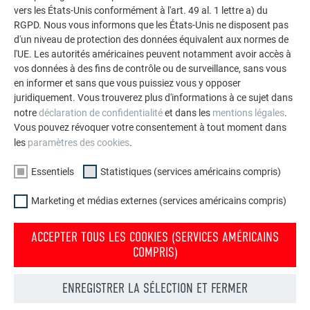
vers les États-Unis conformément à l'art. 49 al. 1 lettre a) du
Puissance nominale P
43 Wp
RGPD. Nous vous informons que les États-Unis ne disposent pas
MPP
d'un niveau de protection des données équivalent aux normes de
Tension nominale U
7,04 V
l'UE. Les autorités américaines peuvent notamment avoir accès à
MPP
vos données à des fins de contrôle ou de surveillance, sans vous
en informer et sans que vous puissiez vous y opposer
Intensité nominale I
6,11 A
MPP
juridiquement. Vous trouverez plus d'informations à ce sujet dans
notre
déclaration de confidentialité
et dans les
mentions légales
.
Tension de circuit ouvert U
8,28 V
OC
Vous pouvez révoquer votre consentement à tout moment dans
les
paramètres des cookies
.
Courant de court-circuit Isc
6,42 A
SC
Essentiels
Statistiques (services américains compris)
Efficacité énergétique du module
14,5 %
Marketing et médias externes (services américains compris)
Tolérance de puissance
+/- 5 %
ACCEPTER TOUS LES COOKIES (SERVICES AMÉRICAINS
COMPRIS)
*STC (Standard Test Conditions) : Avec un rayonnement incident
normal sur la cellule PV de 1 000 W/m², une répartition du
rayonnement de type solaire AM de 1,5 | une température de
ENREGISTRER LA SÉLECTION ET FERMER
cellule à 25±2 °C, selon EN 60904-3