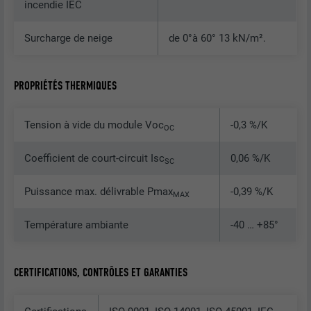
incendie IEC
NOM
lang
Enregistre un identifiant unique utilisé
Surcharge de neige
de 0°à 60° 13 kN/m².
pour générer des données statistiques
FOURNISSEUR
ads.linkedin.com
UTILITÉ
sur la manière dont l'utilisateur utilise le
site Internet.
EXPIRATION
Session
PROPRIÉTÉS THERMIQUES
Enregistre la langue choisie par
UTILITÉ
NOM
_gaexp
l'utilisateur pour un site Internet.
Tension à vide du module Voc
-0,3 %/K
OC
FOURNISSEUR
Google Optimize
Coefficient de court-circuit Isc
0,06 %/K
SC
NOM
lang
EXPIRATION
90 jours
Puissance max. délivrable Pmax
-0,39 %/K
MAX
FOURNISSEUR
LinkedIn
Est placé afin de tester si le navigateur
Température ambiante
-40 … +85°
UTILITÉ
autorise l'utilisation de cookies. Ne
EXPIRATION
Session
contient aucun élément d'identification.
Utilisé par LinkedIn lorsqu'un site
CERTIFICATIONS, CONTRÔLES ET GARANTIES
UTILITÉ
Internet contient une fenêtre « Suivez-
nous » intégrée.