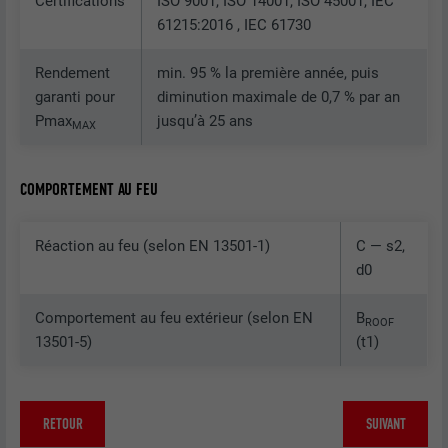
Certifications
ISO 9001, ISO 14001, ISO 45001, IEC
61215:2016 , IEC 61730
NOM
bcookie
Rendement
min. 95 % la première année, puis
FOURNISSEUR
LinkedIn
garanti pour
diminution maximale de 0,7 % par an
Pmax
jusqu’à 25 ans
MAX
EXPIRATION
2 ans
Utilisé par le service de réseau social
COMPORTEMENT AU FEU
UTILITÉ
LinkedIn pour suivre l'utilisation de
services intégrés.
Réaction au feu (selon EN 13501-1)
C — s2,
d0
NOM
bscookie
Comportement au feu extérieur (selon EN
B
ROOF
FOURNISSEUR
LinkedIn
13501-5)
(t1)
EXPIRATION
2 ans
RETOUR
SUIVANT
Utilisé par le service de réseau social
UTILITÉ
LinkedIn pour suivre l'utilisation de