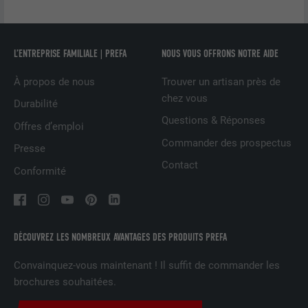
services intégrés
L’ENTREPRISE FAMILIALE | PREFA
NOUS VOUS OFFRONS NOTRE AIDE
NOM
UserMatchHistory
À propos de nous
Trouver un artisan près de
FOURNISSEUR
LinkedIn
chez vous
Durabilité
Questions & Réponses
EXPIRATION
29 jours
Offres d’emploi
Commander des prospectus
Presse
Est utilisé pour suivre l'utilisateur sur
Contact
plusieurs sites Internet afin d'afficher de
Conformité
UTILITÉ
la publicité adaptée aux préférences de
l'utilisateur.
DÉCOUVREZ LES NOMBREUX AVANTAGES DES PRODUITS PREFA
NOM
lidc
Convainquez-vous maintenant ! Il suffit de commander les
FOURNISSEUR
LinkedIn
brochures souhaitées.
EXPIRATION
1 jour