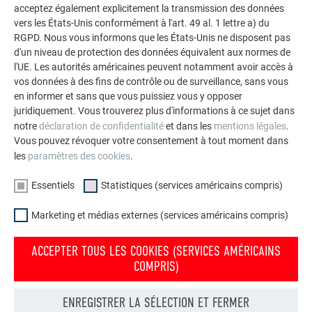
RETOUR
SUIVANT
acceptez également explicitement la transmission des données
vers les États-Unis conformément à l'art. 49 al. 1 lettre a) du
RGPD. Nous vous informons que les États-Unis ne disposent pas
d'un niveau de protection des données équivalent aux normes de
l'UE. Les autorités américaines peuvent notamment avoir accès à
L’ENTREPRISE FAMILIALE | PREFA
NOUS VOUS OFFRONS NOTRE AIDE
vos données à des fins de contrôle ou de surveillance, sans vous
en informer et sans que vous puissiez vous y opposer
À propos de nous
Trouver un artisan près de
juridiquement. Vous trouverez plus d'informations à ce sujet dans
chez vous
notre
déclaration de confidentialité
et dans les
mentions légales
.
Durabilité
Vous pouvez révoquer votre consentement à tout moment dans
Questions & Réponses
Offres d’emploi
les
paramètres des cookies
.
Commander des prospectus
Presse
Essentiels
Statistiques (services américains compris)
Contact
Conformité
Marketing et médias externes (services américains compris)
ACCEPTER TOUS LES COOKIES (SERVICES AMÉRICAINS
COMPRIS)
DÉCOUVREZ LES NOMBREUX AVANTAGES DES PRODUITS PREFA
Convainquez-vous maintenant ! Il suffit de commander les
ENREGISTRER LA SÉLECTION ET FERMER
brochures souhaitées.