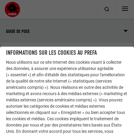
GUIDE DE POSE
INFORMATIONS SUR LES COOKIES AU PREFA
Façade
Profils extrudés
Informations produit
Nous utilisons sur ce site Internet des cookies visant à collecter
Matériau
des données, à assurer une expérience utilisateur agréable
(« essentiel ») et afin d'établir des statistiques pour l'amélioration
de la qualité de notre site Internet (« statistiques (services
MATÉRIAU
américains compris) »). Nous réalisons en outre des activités de
marketing et avons recours à des médias externes (« marketing et
médias externes (services américains compris) »). Vous pouvez
Le profil sinus et le profil triangle sont extrudés à partir d’un
autoriser les catégories de cookies et médias externes
alliage d’aluminium EN AW-6060 T66 conformément aux
sélectionnés en cliquant sur « Enregistrer » ou bien accepter tous
tolérances permises par la norme EN 12020-2.
les cookies et médias. Ces cookies impliquent le traitement de
données par nous et par des prestataires tiers basés aux États-
Unis. En donnant votre accord pour tous les services, vous