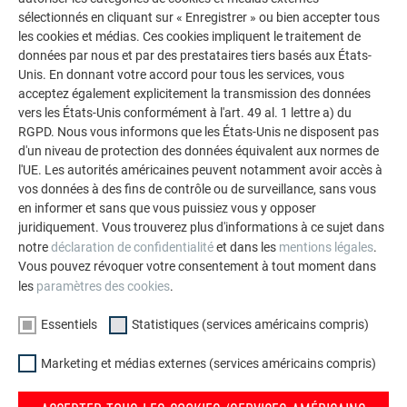
sélectionnés en cliquant sur « Enregistrer » ou bien accepter tous
les cookies et médias. Ces cookies impliquent le traitement de
données par nous et par des prestataires tiers basés aux États-
Unis. En donnant votre accord pour tous les services, vous
acceptez également explicitement la transmission des données
vers les États-Unis conformément à l'art. 49 al. 1 lettre a) du
RGPD. Nous vous informons que les États-Unis ne disposent pas
d'un niveau de protection des données équivalent aux normes de
l'UE. Les autorités américaines peuvent notamment avoir accès à
vos données à des fins de contrôle ou de surveillance, sans vous
en informer et sans que vous puissiez vous y opposer
juridiquement. Vous trouverez plus d'informations à ce sujet dans
notre
déclaration de confidentialité
et dans les
mentions légales
.
Vous pouvez révoquer votre consentement à tout moment dans
Fixation de base :
les
paramètres des cookies
.
grand panneau FX.12 : 5 clous annelés
Essentiels
Statistiques (services américains compris)
petit panneau FX.12 : 3 clous annelés
Marketing et médias externes (services américains compris)
REMARQUE