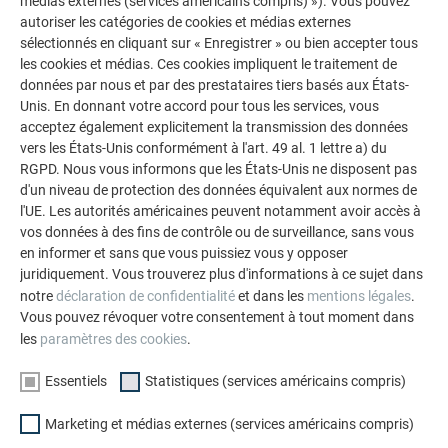
médias externes (services américains compris) »). Vous pouvez
autoriser les catégories de cookies et médias externes
Informations produit
sélectionnés en cliquant sur « Enregistrer » ou bien accepter tous
les cookies et médias. Ces cookies impliquent le traitement de
données par nous et par des prestataires tiers basés aux États-
Unis. En donnant votre accord pour tous les services, vous
acceptez également explicitement la transmission des données
Façonnage et pose
vers les États-Unis conformément à l'art. 49 al. 1 lettre a) du
RGPD. Nous vous informons que les États-Unis ne disposent pas
d'un niveau de protection des données équivalent aux normes de
l'UE. Les autorités américaines peuvent notamment avoir accès à
vos données à des fins de contrôle ou de surveillance, sans vous
RETOUR
SUIVANT
en informer et sans que vous puissiez vous y opposer
juridiquement. Vous trouverez plus d'informations à ce sujet dans
notre
déclaration de confidentialité
et dans les
mentions légales
.
Vous pouvez révoquer votre consentement à tout moment dans
les
paramètres des cookies
.
L’ENTREPRISE FAMILIALE | PREFA
NOUS VOUS OFFRONS NOTRE AIDE
Essentiels
Statistiques (services américains compris)
À propos de nous
Trouver un artisan près de
chez vous
Durabilité
Marketing et médias externes (services américains compris)
Questions & Réponses