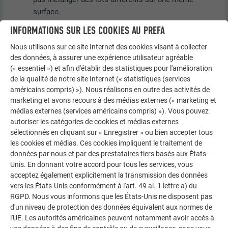
surface.
Des flèches directionnelles sont imprimées au dos
INFORMATIONS SUR LES COOKIES AU PREFA
des bandes PREFALZ. Pour obtenir un aspect
Nous utilisons sur ce site Internet des cookies visant à collecter
uniforme, assurez-vous que le sens de la flèche est
des données, à assurer une expérience utilisateur agréable
correctement aligné sur chaque surface.
(« essentiel ») et afin d'établir des statistiques pour l'amélioration
Pour les couvertures PREFA posées sur des couches
de la qualité de notre site Internet (« statistiques (services
bitumineuses ou des couches de séparation plus
américains compris) »). Nous réalisons en outre des activités de
épaisses, vous devez utiliser des clous annelés plus
marketing et avons recours à des médias externes (« marketing et
longs (par ex. 2,8/40).
médias externes (services américains compris) »). Vous pouvez
Le recouvrement ou la retouche des rayures sur les
autoriser les catégories de cookies et médias externes
sélectionnés en cliquant sur « Enregistrer » ou bien accepter tous
produits en aluminium prélaqués n’est pas nécessaire,
les cookies et médias. Ces cookies impliquent le traitement de
en raison de la résistance à la corrosion de
données par nous et par des prestataires tiers basés aux États-
l’aluminium. Lors de la réparation de rayures, des
Unis. En donnant votre accord pour tous les services, vous
différences de couleur peuvent apparaître en raison
acceptez également explicitement la transmission des données
des différentes qualités de peinture des vernis / stylos
vers les États-Unis conformément à l'art. 49 al. 1 lettre a) du
de réparation.
RGPD. Nous vous informons que les États-Unis ne disposent pas
La température de façonnage ne doit pas être
d'un niveau de protection des données équivalent aux normes de
l'UE. Les autorités américaines peuvent notamment avoir accès à
inférieure à 0 °C.