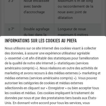
≥ 3°
Noue encaissée
Maximum 6 m de long
avec bande
ou raccordement de la
d’accrochage
noue avec joint de
dilatation
≥ 7°
Double agrafage
Longueur de noue
du bac dans la
maximum 6 mètres
INFORMATIONS SUR LES COOKIES AU PREFA
noue
Attention :
Nous utilisons sur ce site Internet des cookies visant à collecter
aucune
des données, à assurer une expérience utilisateur agréable
possibilité de
(« essentiel ») et afin d'établir des statistiques pour l'amélioration
dilatation de la
de la qualité de notre site Internet (« statistiques (services
américains compris) »). Nous réalisons en outre des activités de
noue !
marketing et avons recours à des médias externes (« marketing et
médias externes (services américains compris) »). Vous pouvez
≥ 10°
Raccordement
Raccordement de la
autoriser les catégories de cookies et médias externes
du bac au bac
noue : Joint coulissant
sélectionnés en cliquant sur « Enregistrer » ou bien accepter tous
par agrafe
avec bande de double
les cookies et médias. Ces cookies impliquent le traitement de
simple avec
agrafure ou avec
noue de
données par nous et par des prestataires tiers basés aux États-
bande de double
sécurité PREFA !
Unis. En donnant votre accord pour tous les services, vous