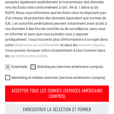
acceptez également explicitement la transmission des données
agrafure
vers les États-Unis conformément à l'art. 49 al. 1 lettre a) du
Remarque :
RGPD. Nous vous informons que les États-Unis ne disposent pas
dilatation
d'un niveau de protection des données équivalent aux normes de
suffisante du
l'UE. Les autorités américaines peuvent notamment avoir accès à
bac et de la
vos données à des fins de contrôle ou de surveillance, sans vous
noue
en informer et sans que vous puissiez vous y opposer
juridiquement. Vous trouverez plus d'informations à ce sujet dans
notre
déclaration de confidentialité
et dans les
mentions légales
.
≥ 25°
Raccordement
Raccordement de la
Vous pouvez révoquer votre consentement à tout moment dans
du bac à la noue
noue par agrafe
les
paramètres des cookies
.
par agrafe
transversale simple
simple
Essentiels
Statistiques (services américains compris)
Remarque :
dilatation
Marketing et médias externes (services américains compris)
suffisante du
bac et de la
ACCEPTER TOUS LES COOKIES (SERVICES AMÉRICAINS
noue
COMPRIS)
ENREGISTRER LA SÉLECTION ET FERMER