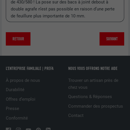
de 430/580 ! La pose sur des bacs à joint debout à
(p. ex. 10 ou 20) et si le filtre Google
FOURNISSEUR
Google Universal Analytics
SafeSearch doit être activé ou non.
double agrafe n’est pas possible en raison d’une perte
de feuillure plus importante de 10 mm.
EXPIRATION
1 jour
NOM
lang
Enregistre un identifiant unique utilisé
RETOUR
SUIVANT
pour générer des données statistiques
FOURNISSEUR
ads.linkedin.com
UTILITÉ
sur la manière dont l'utilisateur utilise le
site Internet.
EXPIRATION
Session
Enregistre la langue choisie par
L’ENTREPRISE FAMILIALE | PREFA
NOUS VOUS OFFRONS NOTRE AIDE
UTILITÉ
NOM
_gaexp
l'utilisateur pour un site Internet.
À propos de nous
Trouver un artisan près de
FOURNISSEUR
Google Optimize
chez vous
Durabilité
NOM
lang
Questions & Réponses
EXPIRATION
90 jours
Offres d’emploi
Commander des prospectus
FOURNISSEUR
LinkedIn
Presse
Est placé afin de tester si le navigateur
Contact
UTILITÉ
autorise l'utilisation de cookies. Ne
Conformité
EXPIRATION
Session
contient aucun élément d'identification.