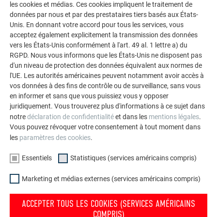
les cookies et médias. Ces cookies impliquent le traitement de
données par nous et par des prestataires tiers basés aux États-
Unis. En donnant votre accord pour tous les services, vous
acceptez également explicitement la transmission des données
vers les États-Unis conformément à l'art. 49 al. 1 lettre a) du
RGPD. Nous vous informons que les États-Unis ne disposent pas
d'un niveau de protection des données équivalent aux normes de
l'UE. Les autorités américaines peuvent notamment avoir accès à
vos données à des fins de contrôle ou de surveillance, sans vous
en informer et sans que vous puissiez vous y opposer
juridiquement. Vous trouverez plus d'informations à ce sujet dans
notre
déclaration de confidentialité
et dans les
mentions légales
.
Borne de fin PREFALZ solaire 500/650
Vous pouvez révoquer votre consentement à tout moment dans
les
paramètres des cookies
.
CARACTÉRISTIQUES TECHNIQUES
Essentiels
Statistiques (services américains compris)
Marketing et médias externes (services américains compris)
Fixation
ACCEPTER TOUS LES COOKIES (SERVICES AMÉRICAINS
Fixation sur joint debout à double agrafe PREFALZ
COMPRIS)