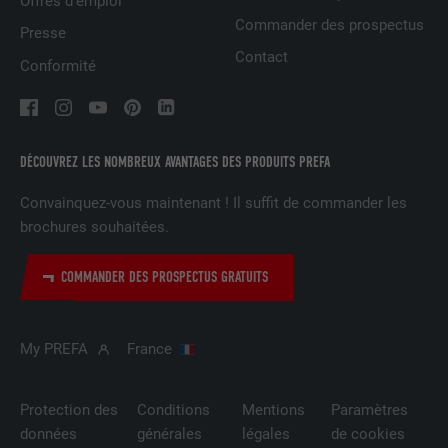
Offres d’emploi
Commander des prospectus
Presse
EXPIRATION
2 ans
Contact
Conformité
Utilisé par le service de réseau social
UTILITÉ
LinkedIn pour suivre l'utilisation de
services intégrés.
DÉCOUVREZ LES NOMBREUX AVANTAGES DES PRODUITS PREFA
NOM
bscookie
Convainquez-vous maintenant ! Il suffit de commander les
brochures souhaitées.
FOURNISSEUR
LinkedIn
COMMANDER DES PROSPECTUS GRATUITS
EXPIRATION
2 ans
Utilisé par le service de réseau social
My PREFA
France
UTILITÉ
LinkedIn pour suivre l'utilisation de
services intégrés
Protection des
Conditions
Mentions
Paramètres
données
générales
légales
de cookies
NOM
UserMatchHistory