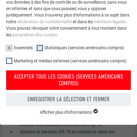
vos données à des fins de contrôle ou de surveillance, sans vous
en informer et sans que vous puissiez vous y opposer
juridiquement. Vous trouverez plus d'informations à ce sujet dans
notre
déclaration de confidentialité
et dans les
mentions légales
.
Vous pouvez révoquer votre consentement à tout moment dans
les
paramètres des cookies
.
Essentiels
Statistiques (services américains compris)
Marketing et médias externes (services américains compris)
ACCEPTER TOUS LES COOKIES (SERVICES AMÉRICAINS
COMPRIS)
ENREGISTRER LA SÉLECTION ET FERMER
Réglage horizontal de la bande de départ
Le premier bardeau DS.19 de chaque rangée peut être
Afficher plus d'informations
ESSENTIELS
fixé à l’aide d’un clou à gauche de l’agrafe oblique afin
Les cookies du groupe « Essentiels » sont nécessaires aux
d’éviter tout déplacement latéral (Fig. 1).
fonctions de base du site Internet. Ils garantissent que le site
Ajustez le bardeau DS.19 et insérez-le dans les
Internet fonctionne correctement.