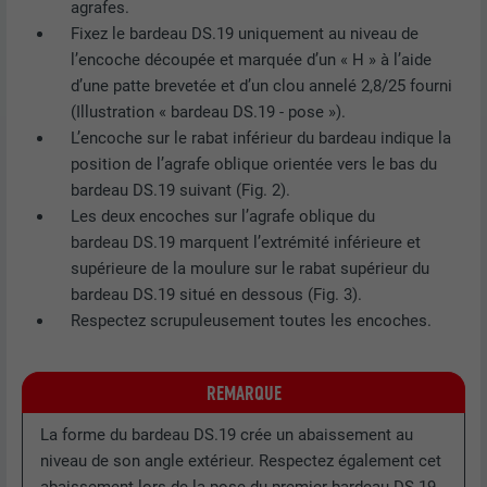
agrafes.
Fixez le bardeau DS.19 uniquement au niveau de
Afficher les informations relatives aux cookies
NOM
PHPSESSID
l’encoche découpée et marquée d’un « H » à l’aide
d’une patte brevetée et d’un clou annelé 2,8/25 fourni
STATISTIQUES (SERVICES AMÉRICAINS COMPRIS)
FOURNISSEUR
PHP
Les cookies « Statistiques (services américains compris) »
(Illustration « bardeau DS.19 - pose »).
nous aident à comprendre comment le site Internet est utilisé.
EXPIRATION
Session
L’encoche sur le rabat inférieur du bardeau indique la
Nous collectons des informations pour améliorer l'expérience
position de l’agrafe oblique orientée vers le bas du
utilisateur sur le site Internet.
Ce cookie enregistre votre session
bardeau DS.19 suivant (Fig. 2).
actuelle en ce qui concerne les
Les deux encoches sur l’agrafe oblique du
Afficher les informations relatives aux cookies
NOM
_ga
applications PHP et garantit que toutes
bardeau DS.19 marquent l’extrémité inférieure et
UTILITÉ
les fonctions de la page qui utilisent le
supérieure de la moulure sur le rabat supérieur du
MARKETING ET MÉDIAS EXTERNES (SERVICES AMÉRICAINS
FOURNISSEUR
Google Universal Analytics
langage de programmation PHP
bardeau DS.19 situé en dessous (Fig. 3).
COMPRIS)
peuvent être affichées correctement.
Respectez scrupuleusement toutes les encoches.
Les cookies « Marketing et médias externes (services
EXPIRATION
2 ans
américains compris) » sont utilisés par les annonceurs
(prestataires tiers) pour afficher de la publicité personnalisée.
Enregistre un identifiant unique utilisé
NOM
cookie_optin
REMARQUE
Ils observent pour cela les visiteurs à travers les sites Internet.
pour générer des données statistiques
UTILITÉ
Lorsque ces cookies sont acceptés, l'accès aux contenus des
sur la manière dont l'utilisateur utilise le
FOURNISSEUR
Sgalinski
La forme du bardeau DS.19 crée un abaissement au
plateformes vidéo et de réseaux sociaux ne nécessite plus de
site Internet.
consentement manuel.
niveau de son angle extérieur. Respectez également cet
EXPIRATION
12 mois
abaissement lors de la pose du premier bardeau DS.19