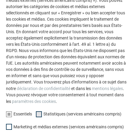
médias externes (services américains compris) »). Vous pouvez
autoriser les catégories de cookies et médias externes
Informations produit
sélectionnés en cliquant sur « Enregistrer » ou bien accepter tous
les cookies et médias. Ces cookies impliquent le traitement de
données par nous et par des prestataires tiers basés aux États-
Unis. En donnant votre accord pour tous les services, vous
acceptez également explicitement la transmission des données
Façonnage et pose
vers les États-Unis conformément à l'art. 49 al. 1 lettre a) du
RGPD. Nous vous informons que les États-Unis ne disposent pas
d'un niveau de protection des données équivalent aux normes de
l'UE. Les autorités américaines peuvent notamment avoir accès à
vos données à des fins de contrôle ou de surveillance, sans vous
RETOUR
SUIVANT
en informer et sans que vous puissiez vous y opposer
juridiquement. Vous trouverez plus d'informations à ce sujet dans
notre
déclaration de confidentialité
et dans les
mentions légales
.
Vous pouvez révoquer votre consentement à tout moment dans
les
paramètres des cookies
.
L’ENTREPRISE FAMILIALE | PREFA
NOUS VOUS OFFRONS NOTRE AIDE
Essentiels
Statistiques (services américains compris)
À propos de nous
Trouver un artisan près de
chez vous
Durabilité
Marketing et médias externes (services américains compris)
Questions & Réponses