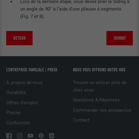
Enregistre la langue choisie par
Lors de la dernière étape, vous devez plier le Siding à
UTILITÉ
NOM
_gaexp
l'utilisateur pour un site Internet.
un angle de 90° à l’aide d’une plieuse à segments
(Fig. 7 et 8).
FOURNISSEUR
Google Optimize
NOM
lang
EXPIRATION
90 jours
RETOUR
SUIVANT
FOURNISSEUR
LinkedIn
Est placé afin de tester si le navigateur
UTILITÉ
autorise l'utilisation de cookies. Ne
EXPIRATION
Session
contient aucun élément d'identification.
L’ENTREPRISE FAMILIALE | PREFA
NOUS VOUS OFFRONS NOTRE AIDE
Utilisé par LinkedIn lorsqu'un site
UTILITÉ
Internet contient une fenêtre « Suivez-
À propos de nous
Trouver un artisan près de
nous » intégrée.
chez vous
Durabilité
Questions & Réponses
Offres d’emploi
NOM
bcookie
Commander des prospectus
Presse
FOURNISSEUR
LinkedIn
Contact
Conformité
EXPIRATION
2 ans