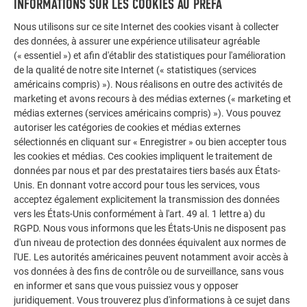
INFORMATIONS SUR LES COOKIES AU PREFA
Nous utilisons sur ce site Internet des cookies visant à collecter
des données, à assurer une expérience utilisateur agréable
(« essentiel ») et afin d'établir des statistiques pour l'amélioration
de la qualité de notre site Internet (« statistiques (services
américains compris) »). Nous réalisons en outre des activités de
Tracez ensuite la ligne de pliage à l’arrière du Siding
marketing et avons recours à des médias externes (« marketing et
(Fig. 3),
médias externes (services américains compris) »). Vous pouvez
puis fixez le Siding dans la boîte à onglets et sciez-le
autoriser les catégories de cookies et médias externes
le long du rail de guidage (Fig. 4).
sélectionnés en cliquant sur « Enregistrer » ou bien accepter tous
les cookies et médias. Ces cookies impliquent le traitement de
données par nous et par des prestataires tiers basés aux États-
Unis. En donnant votre accord pour tous les services, vous
acceptez également explicitement la transmission des données
vers les États-Unis conformément à l'art. 49 al. 1 lettre a) du
RGPD. Nous vous informons que les États-Unis ne disposent pas
d'un niveau de protection des données équivalent aux normes de
l'UE. Les autorités américaines peuvent notamment avoir accès à
vos données à des fins de contrôle ou de surveillance, sans vous
en informer et sans que vous puissiez vous y opposer
juridiquement. Vous trouverez plus d'informations à ce sujet dans