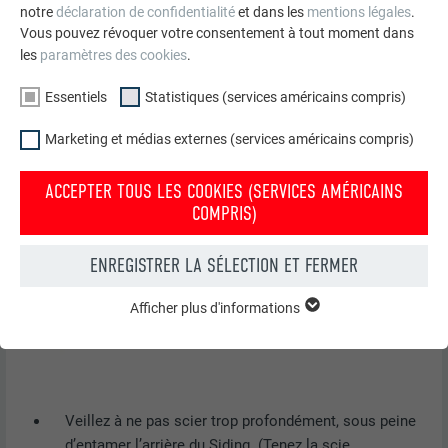
notre
déclaration de confidentialité
et dans les
mentions légales
.
Vous pouvez révoquer votre consentement à tout moment dans
les
paramètres des cookies
.
Essentiels
Statistiques (services américains compris)
Marketing et médias externes (services américains compris)
ACCEPTER TOUS LES COOKIES (SERVICES AMÉRICAINS
COMPRIS)
ENREGISTRER LA SÉLECTION ET FERMER
Afficher plus d'informations
ESSENTIELS
Les cookies du groupe « Essentiels » sont nécessaires aux
fonctions de base du site Internet. Ils garantissent que le site
Internet fonctionne correctement.
Afficher les informations relatives aux cookies
Veillez à ne pas scier trop profondément, sous peine
NOM
PHPSESSID
d’entamer l’arrière du Siding. (Tenez la scie