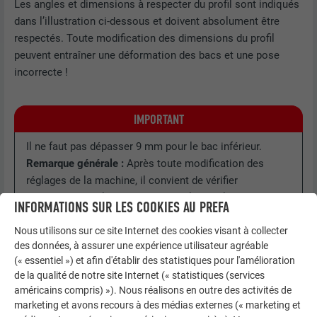
Les angles et dimensions à respecter du profil sont indiqués
dans l’illustration ci-dessous et doivent absolument être
respectés. Toute modification des dimensions du profil
peuvent entraîner une déformation des bacs et une pose
incorrecte !
IMPORTANT
Il ne faut pas dépasser 9 mm pour le bac inférieur.
Remarque générale :
Après toute modification des
réglages de la machine, il convient de vérifier
soigneusement les dimensions et les angles sur un bac
INFORMATIONS SUR LES COOKIES AU PREFA
test fait du matériau prévu, avant de commencer la
Nous utilisons sur ce site Internet des cookies visant à collecter
production en série.
des données, à assurer une expérience utilisateur agréable
(« essentiel ») et afin d'établir des statistiques pour l'amélioration
de la qualité de notre site Internet (« statistiques (services
américains compris) »). Nous réalisons en outre des activités de
marketing et avons recours à des médias externes (« marketing et