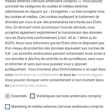
médias externes (services américains compris) »). Vous pouvez
autoriser les catégories de cookies et médias externes
sélectionnés en cliquant sur « Enregistrer » ou bien accepter tous
les cookies et médias. Ces cookies impliquent le traitement de
données par nous et par des prestataires tiers basés aux États-
Unis. En donnant votre accord pour tous les services, vous
acceptez également explicitement la transmission des données
vers les États-Unis conformément à l'art. 49 al. 1 lettre a) du
RGPD. Nous vous informons que les États-Unis ne disposent pas
d'un niveau de protection des données équivalent aux normes de
l'UE. Les autorités américaines peuvent notamment avoir accès à
vos données à des fins de contrôle ou de surveillance, sans vous
en informer et sans que vous puissiez vous y opposer
Angles et dimensions du profil à joint debout à double
agrafe (A = entraxe)
juridiquement. Vous trouverez plus d'informations à ce sujet dans
notre
déclaration de confidentialité
et dans les
mentions légales
.
Vous pouvez révoquer votre consentement à tout moment dans
les
paramètres des cookies
.
En fonction du système de profilage utilisé, les dimensions
peuvent connaître de légères variations.
Essentiels
Statistiques (services américains compris)
Marketing et médias externes (services américains compris)
REMARQUE