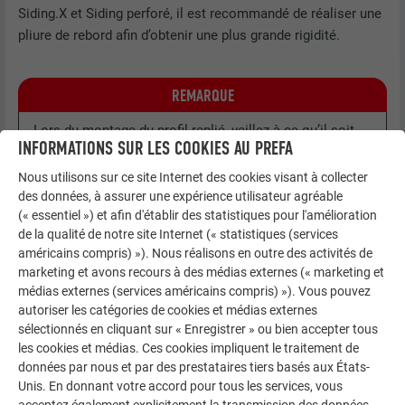
Siding.X et Siding perforé, il est recommandé de réaliser une
pliure de rebord afin d’obtenir une plus grande rigidité.
REMARQUE
Lors du montage du profil replié, veillez à ce qu’il soit
INFORMATIONS SUR LES COOKIES AU PREFA
bien étanche à la pluie battante (bande d’étanchéité +
silicone).
Nous utilisons sur ce site Internet des cookies visant à collecter
des données, à assurer une expérience utilisateur agréable
(« essentiel ») et afin d'établir des statistiques pour l'amélioration
de la qualité de notre site Internet (« statistiques (services
américains compris) »). Nous réalisons en outre des activités de
marketing et avons recours à des médias externes (« marketing et
médias externes (services américains compris) »). Vous pouvez
autoriser les catégories de cookies et médias externes
sélectionnés en cliquant sur « Enregistrer » ou bien accepter tous
les cookies et médias. Ces cookies impliquent le traitement de
données par nous et par des prestataires tiers basés aux États-
Unis. En donnant votre accord pour tous les services, vous