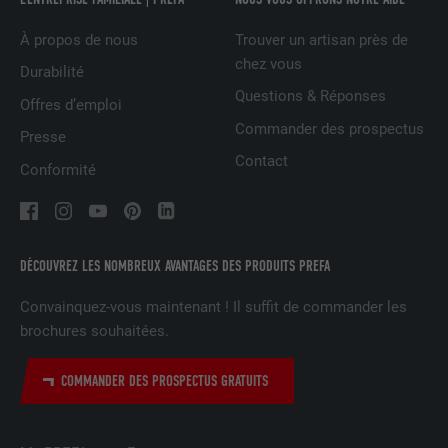
À propos de nous
Trouver un artisan près de
NOM
UserMatchHistory
chez vous
Durabilité
FOURNISSEUR
LinkedIn
Questions & Réponses
Offres d’emploi
Commander des prospectus
Presse
EXPIRATION
29 jours
Contact
Conformité
Est utilisé pour suivre l'utilisateur sur
plusieurs sites Internet afin d'afficher de
UTILITÉ
la publicité adaptée aux préférences de
l'utilisateur.
DÉCOUVREZ LES NOMBREUX AVANTAGES DES PRODUITS PREFA
Convainquez-vous maintenant ! Il suffit de commander les
NOM
lidc
brochures souhaitées.
FOURNISSEUR
LinkedIn
COMMANDER DES PROSPECTUS GRATUITS
EXPIRATION
1 jour