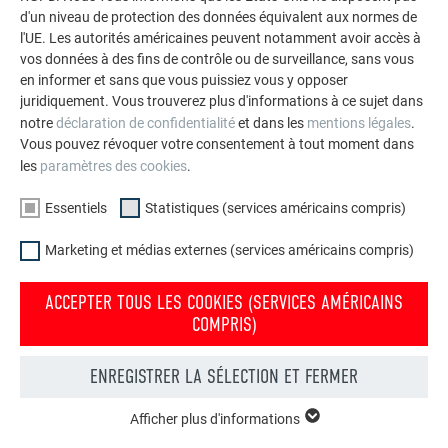
d'un niveau de protection des données équivalent aux normes de
l'UE. Les autorités américaines peuvent notamment avoir accès à
vos données à des fins de contrôle ou de surveillance, sans vous
en informer et sans que vous puissiez vous y opposer
juridiquement. Vous trouverez plus d'informations à ce sujet dans
notre
déclaration de confidentialité
et dans les
mentions légales
.
Vous pouvez révoquer votre consentement à tout moment dans
les
paramètres des cookies
.
Essentiels
Statistiques (services américains compris)
Marketing et médias externes (services américains compris)
ACCEPTER TOUS LES COOKIES (SERVICES AMÉRICAINS
Rivets de balcon PREFA
COMPRIS)
ENREGISTRER LA SÉLECTION ET FERMER
1
Embout de riveteuse PREFA
2
Outil de rivetage
Afficher plus d'informations
ESSENTIELS
Les cookies du groupe « Essentiels » sont nécessaires aux