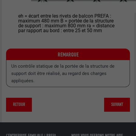
NOM
bcookie
FOURNISSEUR
LinkedIn
eh = écart entre les rivets de balcon PREFA :
maximum 480 mm B = portée de la structure
de support : maximum 800 mm ra = distance
EXPIRATION
2 ans
par rapport au bord : entre 25 et 50 mm
Utilisé par le service de réseau social
UTILITÉ
LinkedIn pour suivre l'utilisation de
REMARQUE
services intégrés.
Un contrôle statique de la portée de la structure de
support doit être réalisé, au regard des charges
NOM
bscookie
appliquées.
FOURNISSEUR
LinkedIn
EXPIRATION
2 ans
RETOUR
SUIVANT
Utilisé par le service de réseau social
UTILITÉ
LinkedIn pour suivre l'utilisation de
services intégrés
L’ENTREPRISE FAMILIALE | PREFA
NOUS VOUS OFFRONS NOTRE AIDE