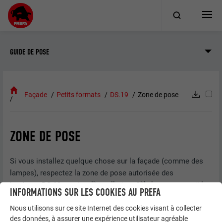
GUIDE DE POSE
Façade
Petits formats
DS.19
Zone de pose
ZONE DE POSE
Si vous installez quelque chose sur la façade (comme des
lampes), respectez la zone de pose autorisée des
bardeaux DS.19 pendant l’installation. S’il n’est pas possible
INFORMATIONS SUR LES COOKIES AU PREFA
de respecter la zone de pose, il faut agrafer une plaque de
Nous utilisons sur ce site Internet des cookies visant à collecter
support.
des données, à assurer une expérience utilisateur agréable