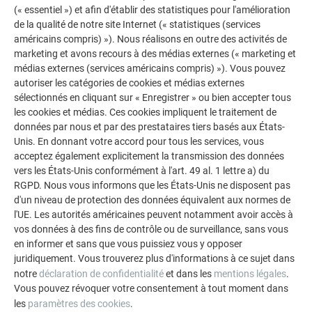
(« essentiel ») et afin d'établir des statistiques pour l'amélioration
de la qualité de notre site Internet (« statistiques (services
américains compris) »). Nous réalisons en outre des activités de
marketing et avons recours à des médias externes (« marketing et
médias externes (services américains compris) »). Vous pouvez
autoriser les catégories de cookies et médias externes
sélectionnés en cliquant sur « Enregistrer » ou bien accepter tous
les cookies et médias. Ces cookies impliquent le traitement de
données par nous et par des prestataires tiers basés aux États-
Unis. En donnant votre accord pour tous les services, vous
acceptez également explicitement la transmission des données
vers les États-Unis conformément à l'art. 49 al. 1 lettre a) du
RGPD. Nous vous informons que les États-Unis ne disposent pas
d'un niveau de protection des données équivalent aux normes de
l'UE. Les autorités américaines peuvent notamment avoir accès à
vos données à des fins de contrôle ou de surveillance, sans vous
en informer et sans que vous puissiez vous y opposer
Dimensions en mm
juridiquement. Vous trouverez plus d'informations à ce sujet dans
notre
déclaration de confidentialité
et dans les
mentions légales
.
Vous pouvez révoquer votre consentement à tout moment dans
RETOUR
SUIVANT
les
paramètres des cookies
.