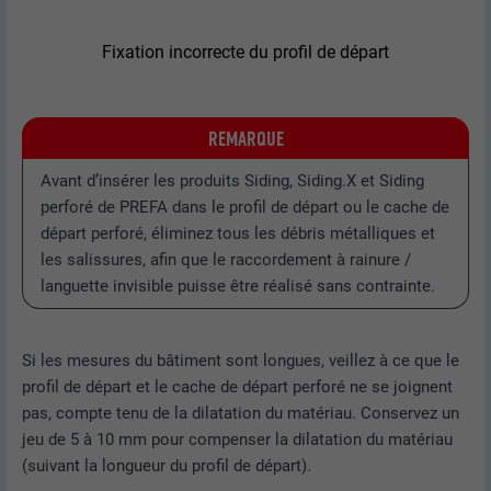
Fixation incorrecte du profil de départ
NOM
lissc
FOURNISSEUR
LinkedIn
REMARQUE
EXPIRATION
1 an
Avant d’insérer les produits Siding, Siding.X et Siding
Est utilisé pour garantir que le même
perforé de PREFA dans le profil de départ ou le cache de
UTILITÉ
attribut SameSite est disponible pour
départ perforé, éliminez tous les débris métalliques et
tous les cookies dans ce navigateur
les salissures, afin que le raccordement à rainure /
languette invisible puisse être réalisé sans contrainte.
NOM
_fbp
Si les mesures du bâtiment sont longues, veillez à ce que le
FOURNISSEUR
Facebook
profil de départ et le cache de départ perforé ne se joignent
pas, compte tenu de la dilatation du matériau. Conservez un
EXPIRATION
3 mois
jeu de 5 à 10 mm pour compenser la dilatation du matériau
(suivant la longueur du profil de départ).
Est utilisé par Facebook pour afficher