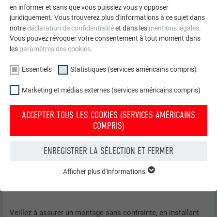
en informer et sans que vous puissiez vous y opposer
juridiquement. Vous trouverez plus d'informations à ce sujet dans
notre
déclaration de confidentialité
et dans les
mentions légales
.
Vous pouvez révoquer votre consentement à tout moment dans
les
paramètres des cookies
.
Essentiels
Statistiques (services américains compris)
Marketing et médias externes (services américains compris)
ACCEPTER TOUS LES COOKIES (SERVICES AMÉRICAINS
COMPRIS)
ENREGISTRER LA SÉLECTION ET FERMER
Afficher plus d'informations
ESSENTIELS
Raccordement inférieur
Les cookies du groupe « Essentiels » sont nécessaires aux
fonctions de base du site Internet. Ils garantissent que le site
Internet fonctionne correctement.
Veillez à assurer un montage sans contrainte, en installant