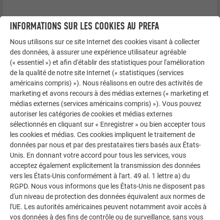
Raccordement inférieur
INFORMATIONS SUR LES COOKIES AU PREFA
Nous utilisons sur ce site Internet des cookies visant à collecter
des données, à assurer une expérience utilisateur agréable
Il est important de réaliser la pose avec précision, car cela
(« essentiel ») et afin d'établir des statistiques pour l'amélioration
joue un rôle déterminant pour l’aspect visuel de la façade.
de la qualité de notre site Internet (« statistiques (services
Plus les profils sont dimensionnés puis installés avec
américains compris) »). Nous réalisons en outre des activités de
précision, plus il vous sera facile de les poser correctement.
marketing et avons recours à des médias externes (« marketing et
médias externes (services américains compris) »). Vous pouvez
Assurez-vous que la lame d’air ventilée ne soit pas obstruée.
autoriser les catégories de cookies et médias externes
sélectionnés en cliquant sur « Enregistrer » ou bien accepter tous
les cookies et médias. Ces cookies impliquent le traitement de
données par nous et par des prestataires tiers basés aux États-
Unis. En donnant votre accord pour tous les services, vous
acceptez également explicitement la transmission des données
vers les États-Unis conformément à l'art. 49 al. 1 lettre a) du
RGPD. Nous vous informons que les États-Unis ne disposent pas
d'un niveau de protection des données équivalent aux normes de
l'UE. Les autorités américaines peuvent notamment avoir accès à
vos données à des fins de contrôle ou de surveillance, sans vous