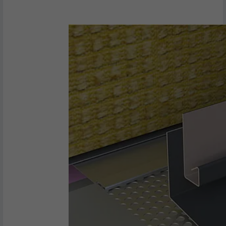
une série de produits publicitaires, par
UTILITÉ
exemple des offres en temps réel
d'annonceurs tiers.
NOM
fr
FOURNISSEUR
Facebook
EXPIRATION
3 mois
Est utilisé par Facebook pour afficher
une série de produits publicitaires, par
UTILITÉ
exemple des offres en temps réel
d'annonceurs tiers.
NOM
IDE
FOURNISSEUR
doubleclick.net