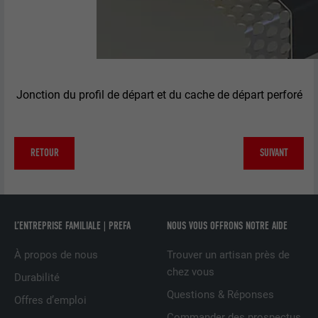
EXPIRATION
1 an
Utilisé par Google DoubleClick pour
enregistrer et signaler les actions d'un
utilisateur sur le site Internet après
Jonction du profil de départ et du cache de départ perforé
l'affichage d'une annonce du
UTILITÉ
fournisseur ou après que l'utilisateur a
cliqué sur une annonce du fournisseur,
avec pour objectif de mesurer l'efficacité
RETOUR
SUIVANT
d'une publicité et d'afficher des
publicités plus ciblées pour l'utilisateur.
L’ENTREPRISE FAMILIALE | PREFA
NOUS VOUS OFFRONS NOTRE AIDE
NOM
_pin_unauth
À propos de nous
Trouver un artisan près de
FOURNISSEUR
Pinterest
chez vous
Durabilité
EXPIRATION
1 an
Questions & Réponses
Offres d’emploi
Commander des prospectus