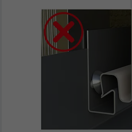
FOURNISSEUR
LinkedIn
EXPIRATION
29 jours
Est utilisé pour suivre l'utilisateur sur
plusieurs sites Internet afin d'afficher de
UTILITÉ
la publicité adaptée aux préférences de
l'utilisateur.
NOM
lidc
FOURNISSEUR
LinkedIn
EXPIRATION
1 jour
Utilisé par le service de réseau social
UTILITÉ
LinkedIn pour suivre l'utilisation de
services intégrés