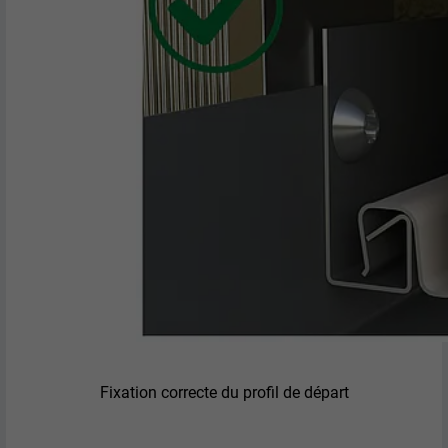
EXPIRATION
2 ans
Utilisé par le service de réseau social
UTILITÉ
LinkedIn pour suivre l'utilisation de
services intégrés.
NOM
bscookie
FOURNISSEUR
LinkedIn
EXPIRATION
2 ans
Utilisé par le service de réseau social
UTILITÉ
LinkedIn pour suivre l'utilisation de
services intégrés
Fixation correcte du profil de départ
NOM
UserMatchHistory