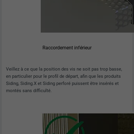
EXPIRATION
Session
Enregistre la langue choisie par
UTILITÉ
NOM
_gaexp
l'utilisateur pour un site Internet.
FOURNISSEUR
Google Optimize
NOM
lang
EXPIRATION
90 jours
Raccordement inférieur
FOURNISSEUR
LinkedIn
Est placé afin de tester si le navigateur
UTILITÉ
autorise l'utilisation de cookies. Ne
EXPIRATION
Session
Veillez à ce que la position des vis ne soit pas trop basse,
contient aucun élément d'identification.
en particulier pour le profil de départ, afin que les produits
Utilisé par LinkedIn lorsqu'un site
Siding, Siding.X et Siding perforé puissent être insérés et
UTILITÉ
Internet contient une fenêtre « Suivez-
montés sans difficulté.
nous » intégrée.
NOM
bcookie
FOURNISSEUR
LinkedIn