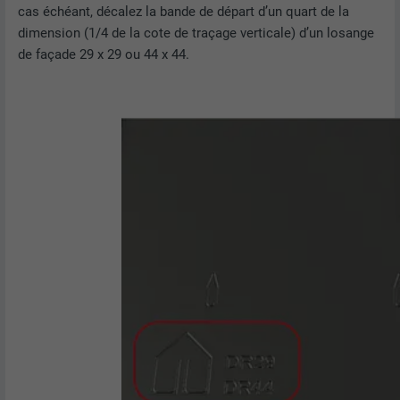
sur la manière dont l'utilisateur utilise le
cas échéant, décalez la bande de départ d’un quart de la
site Internet.
EXPIRATION
Session
dimension (1/4 de la cote de traçage verticale) d’un losange
de façade 29 x 29 ou 44 x 44.
Enregistre la langue choisie par
UTILITÉ
NOM
_gaexp
l'utilisateur pour un site Internet.
FOURNISSEUR
Google Optimize
NOM
lang
EXPIRATION
90 jours
FOURNISSEUR
LinkedIn
Est placé afin de tester si le navigateur
UTILITÉ
autorise l'utilisation de cookies. Ne
EXPIRATION
Session
contient aucun élément d'identification.
Utilisé par LinkedIn lorsqu'un site
UTILITÉ
Internet contient une fenêtre « Suivez-
nous » intégrée.
NOM
bcookie