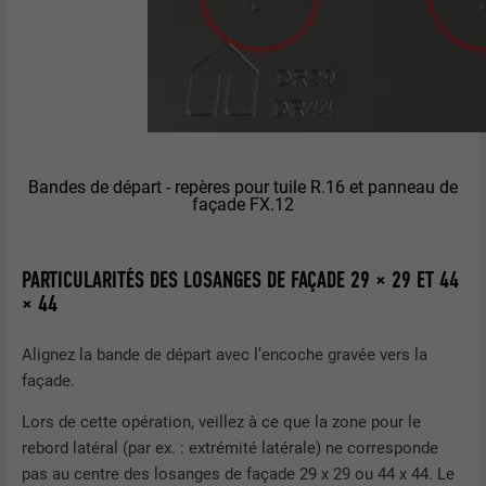
EXPIRATION
12 mois
Afficher les informations relatives aux cookies
NOM
NID
NOM
_gat
Ce cookie est essentiel au
fonctionnement de l'extension qui gère
FOURNISSEUR
Google
FOURNISSEUR
Google Analytics
le consentement pour les cookies. Il doit
UTILITÉ
être enregistré pour que l'outil sache
EXPIRATION
6 mois
EXPIRATION
1 jour
quels groupes de cookies ont été
acceptés par l'utilisateur.
Ce cookie comprend un identifiant
Bandes de départ - repères pour tuile R.16 et panneau de
Est utilisé par Google Analytics pour
façade FX.12
unique via lequel vos paramètres
UTILITÉ
limiter le taux de sollicitation.
préférés et d'autres informations sont
enregistrés, en particulier la langue que
UTILITÉ
PARTICULARITÉS DES LOSANGES DE FAÇADE 29 × 29 ET 44
vous préférez, combien de résultats de
NOM
_gid
× 44
recherche doivent être affichés par page
(p. ex. 10 ou 20) et si le filtre Google
FOURNISSEUR
Google Universal Analytics
SafeSearch doit être activé ou non.
Alignez la bande de départ avec l’encoche gravée vers la
façade.
EXPIRATION
1 jour
Lors de cette opération, veillez à ce que la zone pour le
NOM
lang
Enregistre un identifiant unique utilisé
rebord latéral (par ex. : extrémité latérale) ne corresponde
pour générer des données statistiques
pas au centre des losanges de façade 29 x 29 ou 44 x 44. Le
FOURNISSEUR
ads.linkedin.com
UTILITÉ