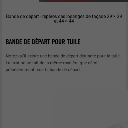
FOURNISSEUR
LinkedIn
Bande de départ - repères des losanges de façade 29 × 29
EXPIRATION
2 ans
et 44 × 44
Utilisé par le service de réseau social
UTILITÉ
LinkedIn pour suivre l'utilisation de
BANDE DE DÉPART POUR TUILE
services intégrés.
Notez qu’il existe une bande de départ distincte pour la tuile.
NOM
bscookie
La fixation se fait de la même manière que décrit
précédemment pour la bande de départ.
FOURNISSEUR
LinkedIn
EXPIRATION
2 ans
Utilisé par le service de réseau social
UTILITÉ
LinkedIn pour suivre l'utilisation de
services intégrés