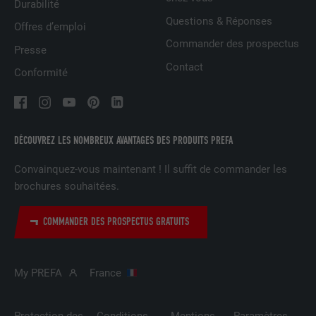
Durabilité
Est utilisé par Facebook pour afficher
Questions & Réponses
Offres d’emploi
une série de produits publicitaires, par
UTILITÉ
exemple des offres en temps réel
Commander des prospectus
Presse
d'annonceurs tiers.
Contact
Conformité
NOM
fr
FOURNISSEUR
Facebook
DÉCOUVREZ LES NOMBREUX AVANTAGES DES PRODUITS PREFA
Convainquez-vous maintenant ! Il suffit de commander les
EXPIRATION
3 mois
brochures souhaitées.
Est utilisé par Facebook pour afficher
une série de produits publicitaires, par
COMMANDER DES PROSPECTUS GRATUITS
UTILITÉ
exemple des offres en temps réel
d'annonceurs tiers.
My PREFA
France
NOM
IDE
Protection des
Conditions
Mentions
Paramètres