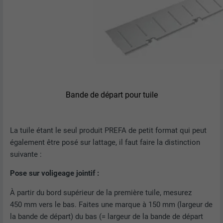
NOM
UserMatchHistory
FOURNISSEUR
LinkedIn
EXPIRATION
29 jours
Est utilisé pour suivre l'utilisateur sur
plusieurs sites Internet afin d'afficher de
UTILITÉ
Bande de départ pour tuile
la publicité adaptée aux préférences de
l'utilisateur.
La tuile étant le seul produit PREFA de petit format qui peut
NOM
lidc
également être posé sur lattage, il faut faire la distinction
suivante :
FOURNISSEUR
LinkedIn
Pose sur voligeage jointif :
EXPIRATION
1 jour
À partir du bord supérieur de la première tuile, mesurez
450 mm vers le bas. Faites une marque à 150 mm (largeur de
Utilisé par le service de réseau social
la bande de départ) du bas (= largeur de la bande de départ
UTILITÉ
LinkedIn pour suivre l'utilisation de