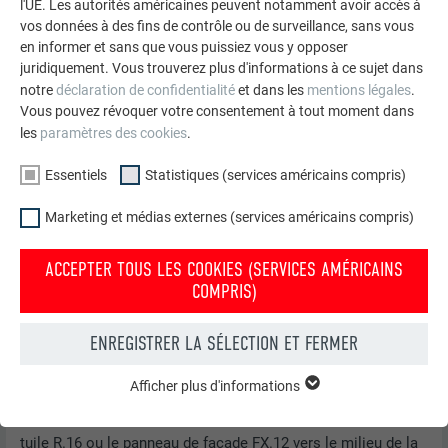
l'UE. Les autorités américaines peuvent notamment avoir accès à
vos données à des fins de contrôle ou de surveillance, sans vous
en informer et sans que vous puissiez vous y opposer
juridiquement. Vous trouverez plus d'informations à ce sujet dans
notre
déclaration de confidentialité
et dans les
mentions légales
.
Vous pouvez révoquer votre consentement à tout moment dans
les
paramètres des cookies
.
Bande de départ - fixation
Essentiels
Statistiques (services américains compris)
Marketing et médias externes (services américains compris)
BANDE DE DÉPART POUR BARDEAUX DE FAÇADE,
BARDEAUX DS.19, LOSANGES DE FAÇADE,
ACCEPTER TOUS LES COOKIES (SERVICES AMÉRICAINS
TUILES R.16 ET PANNEAU DE FAÇADE FX.12.
COMPRIS)
ENREGISTRER LA SÉLECTION ET FERMER
PARTICULARITÉS POUR TUILE R.16 ET PANNEAU DE FAÇADE
FX.12
Afficher plus d'informations
ESSENTIELS
Les cookies du groupe « Essentiels » sont nécessaires aux
Alignez la bande de départ avec l’encoche gravée pour la
fonctions de base du site Internet. Ils garantissent que le site
tuile R.16 ou le panneau de façade FX.12 vers le milieu de la