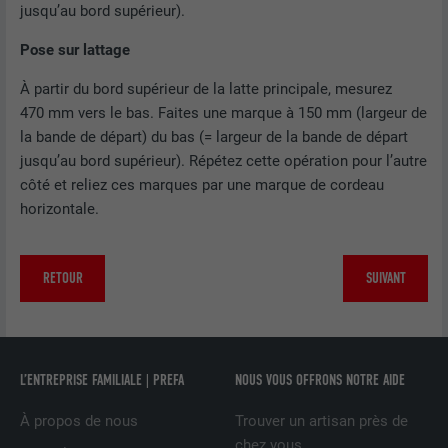
jusqu’au bord supérieur).
services intégrés
Pose sur lattage
NOM
lissc
À partir du bord supérieur de la latte principale, mesurez
470 mm vers le bas. Faites une marque à 150 mm (largeur de
FOURNISSEUR
LinkedIn
la bande de départ) du bas (= largeur de la bande de départ
jusqu’au bord supérieur). Répétez cette opération pour l’autre
EXPIRATION
1 an
côté et reliez ces marques par une marque de cordeau
horizontale.
Est utilisé pour garantir que le même
UTILITÉ
attribut SameSite est disponible pour
tous les cookies dans ce navigateur
RETOUR
SUIVANT
NOM
_fbp
FOURNISSEUR
Facebook
L’ENTREPRISE FAMILIALE | PREFA
NOUS VOUS OFFRONS NOTRE AIDE
EXPIRATION
3 mois
À propos de nous
Trouver un artisan près de
chez vous