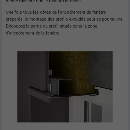
même manière que le raccord inférieur.
Utilisé par le service de réseau social
Une fois tous les côtés de l’encadrement de fenêtre
UTILITÉ
LinkedIn pour suivre l'utilisation de
préparés, le montage des profils extrudés peut se poursuivre.
services intégrés
Découpez la partie du profil située dans la zone
d’encadrement de la fenêtre.
NOM
UserMatchHistory
FOURNISSEUR
LinkedIn
EXPIRATION
29 jours
Est utilisé pour suivre l'utilisateur sur
plusieurs sites Internet afin d'afficher de
UTILITÉ
la publicité adaptée aux préférences de
l'utilisateur.
NOM
lidc