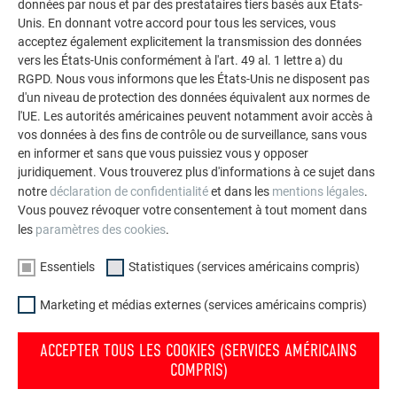
données par nous et par des prestataires tiers basés aux États-
Unis. En donnant votre accord pour tous les services, vous
acceptez également explicitement la transmission des données
vers les États-Unis conformément à l'art. 49 al. 1 lettre a) du
RGPD. Nous vous informons que les États-Unis ne disposent pas
d'un niveau de protection des données équivalent aux normes de
l'UE. Les autorités américaines peuvent notamment avoir accès à
vos données à des fins de contrôle ou de surveillance, sans vous
en informer et sans que vous puissiez vous y opposer
juridiquement. Vous trouverez plus d'informations à ce sujet dans
notre
déclaration de confidentialité
et dans les
mentions légales
.
Vous pouvez révoquer votre consentement à tout moment dans
les
paramètres des cookies
.
Une fois les profils d’embrasure de fenêtre monté, il faut
préparer le linteau de fenêtre. Les rebords du renvoi d’eau,
Essentiels
Statistiques (services américains compris)
des deux côtés, sont réalisés par pliage.
Marketing et médias externes (services américains compris)
ACCEPTER TOUS LES COOKIES (SERVICES AMÉRICAINS
COMPRIS)