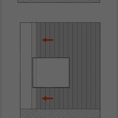
exemple des offres en temps réel
d'annonceurs tiers.
NOM
IDE
FOURNISSEUR
doubleclick.net
EXPIRATION
1 an
Utilisé par Google DoubleClick pour
enregistrer et signaler les actions d'un
utilisateur sur le site Internet après
l'affichage d'une annonce du
UTILITÉ
fournisseur ou après que l'utilisateur a
cliqué sur une annonce du fournisseur,
avec pour objectif de mesurer l'efficacité
d'une publicité et d'afficher des
publicités plus ciblées pour l'utilisateur.