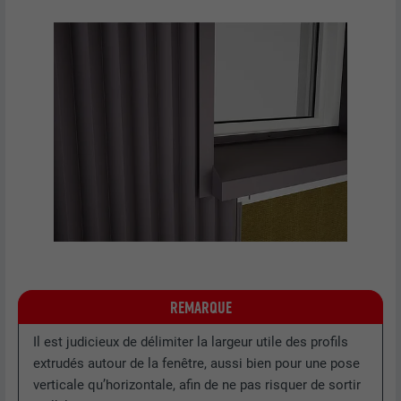
FOURNISSEUR
LinkedIn
EXPIRATION
1 jour
Utilisé par le service de réseau social
UTILITÉ
LinkedIn pour suivre l'utilisation de
services intégrés
NOM
lissc
FOURNISSEUR
LinkedIn
EXPIRATION
1 an
REMARQUE
Est utilisé pour garantir que le même
UTILITÉ
attribut SameSite est disponible pour
Il est judicieux de délimiter la largeur utile des profils
tous les cookies dans ce navigateur
extrudés autour de la fenêtre, aussi bien pour une pose
verticale qu’horizontale, afin de ne pas risquer de sortir