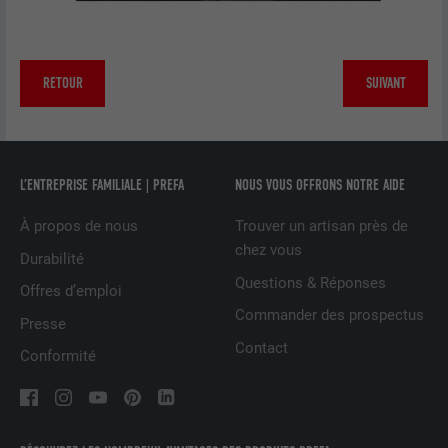
NOM
_pin_unauth
FOURNISSEUR
Pinterest
RETOUR
SUIVANT
EXPIRATION
1 an
Est utilisé par Pinterest pour suivre
UTILITÉ
L’ENTREPRISE FAMILIALE | PREFA
NOUS VOUS OFFRONS NOTRE AIDE
l'utilisation des services.
À propos de nous
Trouver un artisan près de
chez vous
NOM
__cfduid
Durabilité
Questions & Réponses
Offres d’emploi
FOURNISSEUR
Adsymptotic.com
Commander des prospectus
Presse
EXPIRATION
1 mois
Contact
Conformité
Cookie utilisé pour identifier des clients
différents derrière une même adresse IP
UTILITÉ
et appliquer des paramètres de sécurité