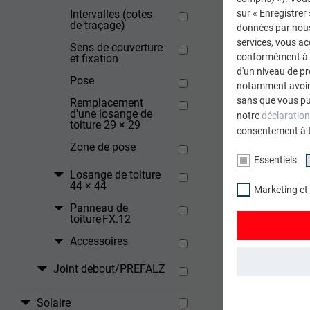
Intervalles (cotes
sur « Enregistrer
RETOUR
de traçage)
données par nous 
services, vous a
Sens de couverture
conformément à l'
et fixation
d'un niveau de p
Pose
notamment avoir 
sans que vous pu
Remplacement
d'une losange de
notre
déclaration
toiture 29 × 29
consentement à 
Zone de pose
Essentiels
Losange de toiture
44 × 44
Marketing et
Panneau de
toiture FX.12
Accessoires
Joint debout/PREFALZ
ESSENTIELS
Solaire
Les cookies du 