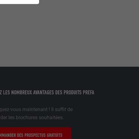
mment le site
r sur le site
e les
age qui
ichées
par les
Z LES NOMBREUX AVANTAGES DES PRODUITS PREFA
pour cela les
tenus des
uez-vous maintenant ! Il suffit de
nées
rnet.
r les brochures souhaitées.
MANDER DES PROSPECTUS GRATUITS