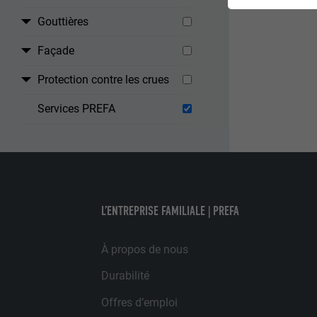
garantissent qu
Gouttières
NOM
Façade
STATISTIQUES 
FOURNISSE
Protection contre les crues
Les cookies « S
Services PREFA
Internet est uti
EXPIRATION
Internet.
NOM
UTILITÉ
MARKETING ET 
FOURNISSE
Les cookies « M
L’ENTREPRISE FAMILIALE | PREFA
annonceurs (pres
EXPIRATION
visiteurs à tra
NOM
plateformes vid
À propos de nous
UTILITÉ
FOURNISSE
Durabilité
NOM
EXPIRATION
Offres d’emploi
FOURNISSE
NOM