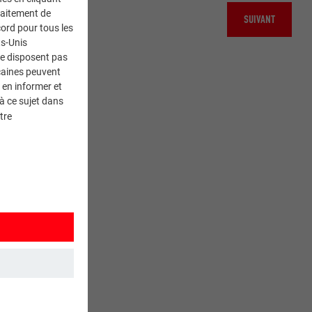
traitement de
SUIVANT
ord pour tous les
ts-Unis
ne disposent pas
caines peuvent
 en informer et
à ce sujet dans
tre
et. Ils