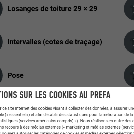
Losanges de toiture 29 × 29
Intervalles (cotes de traçage)
Pose
IONS SUR LES COOKIES AU PREFA
Zone de pose
r ce site Internet des cookies visant à collecter des données, à assurer u
le (« essentiel ») et afin d'établir des statistiques pour l'amélioration de la
statistiques (services américains compris) »). Nous réalisons en outre des a
ns recours à des médias externes (« marketing et médias externes (servi
 pouvez autoriser les catégories de cookies et médias externes sélection