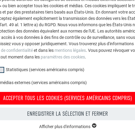
 » ou bien accepter tous les cookies et médias. Ces cookies impliquent le 
et par des prestataires tiers basés aux États-Unis. En donnant votre acc
cceptez également explicitement la transmission des données vers les Éta
art. 49 al. 1 lettre a) du RGPD. Nous vous informons que les États-Unis 
rotection des données équivalent aux normes de l'UE. Les autorités améri
accès à vos données à des fins de contrôle ou de surveillance, sans vous
issiez vous y opposer juridiquement. Vous trouverez plus d'informations 
 de confidentialité
et dans les
mentions légales
. Vous pouvez révoquer vo
tout moment dans les
paramètres des cookies
.
Statistiques (services américains compris)
 médias externes (services américains compris)
ACCEPTER TOUS LES COOKIES (SERVICES AMÉRICAINS COMPRIS)
ENREGISTRER LA SÉLECTION ET FERMER
Afficher plus d'informations
groupe « Essentiels » sont nécessaires aux fonctions de base du site Intern