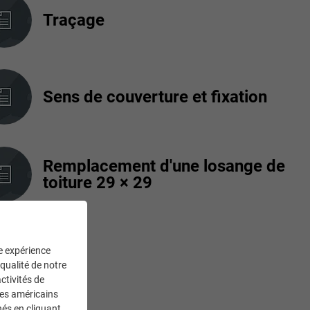
Traçage
Sens de couverture et fixation
Remplacement d'une losange de
toiture 29 × 29
ne expérience
 qualité de notre
ctivités de
ces américains
nés en cliquant