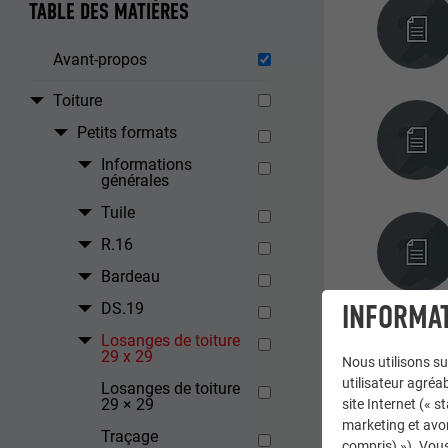
TABLE DES MATIÈRES
Avant-propos
Toiture
Petits formats
Informations
générales
Tuile
R.16
Bardeau
INFORMAT
DS.19
Losanges de toiture
29 x 29
Nous utilisons su
utilisateur agréab
Losanges de toiture
29 × 29
site Internet (« 
marketing et avo
Traçage
compris) »). Vous