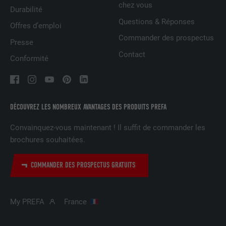
chez vous
Durabilité
NOM
UserMatchHistory
Questions & Réponses
Offres d’emploi
FOURNISSEUR
LinkedIn
Commander des prospectus
Presse
Contact
EXPIRATION
29 jours
Conformité
Est utilisé pour suivre l'utilisateur sur
plusieurs sites Internet afin d'afficher de
UTILITÉ
la publicité adaptée aux préférences de
DÉCOUVREZ LES NOMBREUX AVANTAGES DES PRODUITS PREFA
l'utilisateur.
Convainquez-vous maintenant ! Il suffit de commander les
brochures souhaitées.
NOM
lidc
COMMANDER DES PROSPECTUS GRATUITS
FOURNISSEUR
LinkedIn
EXPIRATION
1 jour
My PREFA
France
Utilisé par le service de réseau social
UTILITÉ
LinkedIn pour suivre l'utilisation de