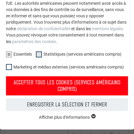
l'UE. Les autorités américaines peuvent notamment avoir accès à
vos données à des fins de contrôle ou de surveillance, sans vous
Tension de circuit ouvert U
19,33 V
OC
en informer et sans que vous puissiez vous y opposer
juridiquement. Vous trouverez plus d'informations à ce sujet dans
Courant de court-circuit Isc
6,42 A
SC
notre
déclaration de confidentialité
et dans les
mentions légales
.
Vous pouvez révoquer votre consentement à tout moment dans
Efficacité énergétique du module
16,6 %
les
paramètres des cookies
.
Essentiels
Statistiques (services américains compris)
Tolérance de puissance
+/- 5 %
Marketing et médias externes (services américains compris)
*STC (Standard Test Conditions) : Avec un rayonnement incident
normal sur la cellule PV de 1 000 W/m², une répartition du
ACCEPTER TOUS LES COOKIES (SERVICES AMÉRICAINS
rayonnement de type solaire AM de 1,5 | une température de
COMPRIS)
cellule à 25±2 °C, selon EN 60904-3
ENREGISTRER LA SÉLECTION ET FERMER
INFORMATIONS GÉNÉRALES
Afficher plus d'informations
ESSENTIELS
Les cookies du groupe « Essentiels » sont nécessaires aux
Cellules
18 cellules solaires à
fonctions de base du site Internet. Ils garantissent que le site