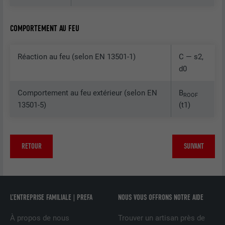
FOURNISSEUR
LinkedIn
COMPORTEMENT AU FEU
EXPIRATION
2 ans
Utilisé par le service de réseau social
Réaction au feu (selon EN 13501-1)
C — s2,
UTILITÉ
LinkedIn pour suivre l'utilisation de
d0
services intégrés.
Comportement au feu extérieur (selon EN
B
ROOF
13501-5)
(t1)
NOM
bscookie
FOURNISSEUR
LinkedIn
RETOUR
SUIVANT
EXPIRATION
2 ans
Utilisé par le service de réseau social
UTILITÉ
LinkedIn pour suivre l'utilisation de
L’ENTREPRISE FAMILIALE | PREFA
NOUS VOUS OFFRONS NOTRE AIDE
services intégrés
À propos de nous
Trouver un artisan près de