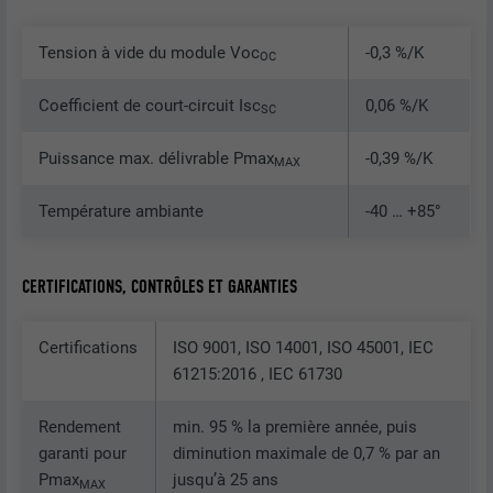
sur la manière dont l'utilisateur utilise le
site Internet.
EXPIRATION
Session
Tension à vide du module Voc
-0,3 %/K
OC
Enregistre la langue choisie par
Coefficient de court-circuit Isc
0,06 %/K
UTILITÉ
NOM
_gaexp
SC
l'utilisateur pour un site Internet.
Puissance max. délivrable Pmax
-0,39 %/K
FOURNISSEUR
Google Optimize
MAX
NOM
lang
EXPIRATION
90 jours
Température ambiante
-40 … +85°
FOURNISSEUR
LinkedIn
Est placé afin de tester si le navigateur
UTILITÉ
autorise l'utilisation de cookies. Ne
CERTIFICATIONS, CONTRÔLES ET GARANTIES
EXPIRATION
Session
contient aucun élément d'identification.
Utilisé par LinkedIn lorsqu'un site
Certifications
ISO 9001, ISO 14001, ISO 45001, IEC
UTILITÉ
Internet contient une fenêtre « Suivez-
61215:2016 , IEC 61730
nous » intégrée.
Rendement
min. 95 % la première année, puis
garanti pour
diminution maximale de 0,7 % par an
NOM
bcookie
Pmax
jusqu’à 25 ans
MAX