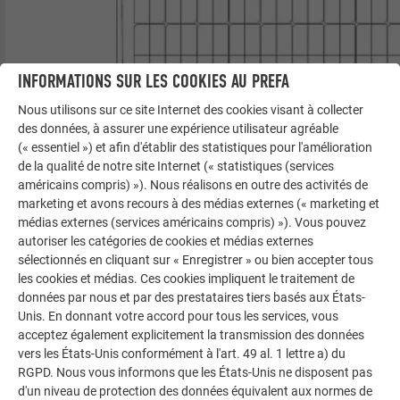
INFORMATIONS SUR LES COOKIES AU PREFA
Nous utilisons sur ce site Internet des cookies visant à collecter
des données, à assurer une expérience utilisateur agréable
(« essentiel ») et afin d'établir des statistiques pour l'amélioration
de la qualité de notre site Internet (« statistiques (services
Croquis : tuile solaire grand format
américains compris) »). Nous réalisons en outre des activités de
marketing et avons recours à des médias externes (« marketing et
médias externes (services américains compris) »). Vous pouvez
PROPRIÉTÉS ÉLECTRIQUES EN CONDITIONS DE TEST STANDARD EN
autoriser les catégories de cookies et médias externes
LABORATOIRE
sélectionnés en cliquant sur « Enregistrer » ou bien accepter tous
les cookies et médias. Ces cookies impliquent le traitement de
données par nous et par des prestataires tiers basés aux États-
Puissance nominale P
100 Wp
MPP
Unis. En donnant votre accord pour tous les services, vous
acceptez également explicitement la transmission des données
Tension nominale U
16,38 V
vers les États-Unis conformément à l'art. 49 al. 1 lettre a) du
MPP
RGPD. Nous vous informons que les États-Unis ne disposent pas
d'un niveau de protection des données équivalent aux normes de
Intensité nominale I
6,11 A
MPP