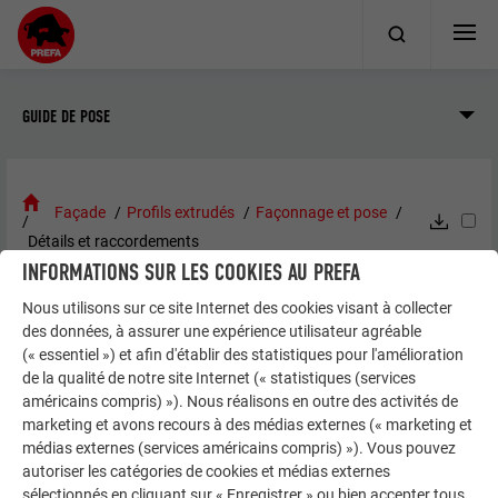
GUIDE DE POSE
Façade
Profils extrudés
Façonnage et pose
Détails et raccordements
INFORMATIONS SUR LES COOKIES AU PREFA
Nous utilisons sur ce site Internet des cookies visant à collecter
DÉTAILS ET RACCORDEMENTS
des données, à assurer une expérience utilisateur agréable
(« essentiel ») et afin d'établir des statistiques pour l'amélioration
de la qualité de notre site Internet (« statistiques (services
américains compris) »). Nous réalisons en outre des activités de
REMARQUE
marketing et avons recours à des médias externes (« marketing et
médias externes (services américains compris) »). Vous pouvez
Vous trouverez tous les détails relatifs à la mise en
autoriser les catégories de cookies et médias externes
sélectionnés en cliquant sur « Enregistrer » ou bien accepter tous