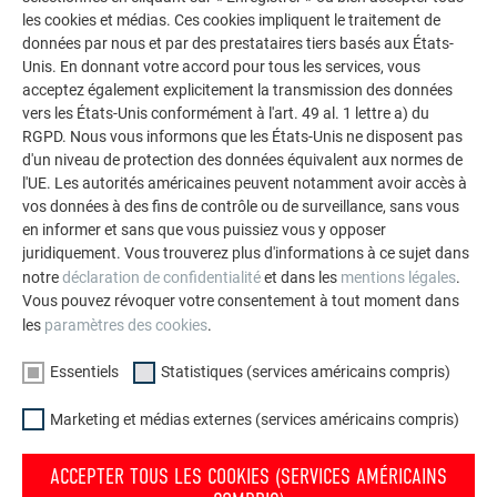
œuvre, tels que les tableaux de fenêtre, les linteaux de
les cookies et médias. Ces cookies impliquent le traitement de
fenêtre, les embrasures de fenêtre et les acrotères,
données par nous et par des prestataires tiers basés aux États-
dans les plans génériques de PREFA, ainsi que dans le
Unis. En donnant votre accord pour tous les services, vous
guide pratique de conception des façades PREFA.
acceptez également explicitement la transmission des données
vers les États-Unis conformément à l'art. 49 al. 1 lettre a) du
RGPD. Nous vous informons que les États-Unis ne disposent pas
d'un niveau de protection des données équivalent aux normes de
RETOUR
SUIVANT
l'UE. Les autorités américaines peuvent notamment avoir accès à
vos données à des fins de contrôle ou de surveillance, sans vous
en informer et sans que vous puissiez vous y opposer
juridiquement. Vous trouverez plus d'informations à ce sujet dans
notre
déclaration de confidentialité
et dans les
mentions légales
.
L’ENTREPRISE FAMILIALE | PREFA
NOUS VOUS OFFRONS NOTRE AIDE
Vous pouvez révoquer votre consentement à tout moment dans
À propos de nous
Trouver un artisan près de
les
paramètres des cookies
.
chez vous
Durabilité
Essentiels
Statistiques (services américains compris)
Questions & Réponses
Offres d’emploi
Marketing et médias externes (services américains compris)
Commander des prospectus
Presse
Contact
Conformité
ACCEPTER TOUS LES COOKIES (SERVICES AMÉRICAINS