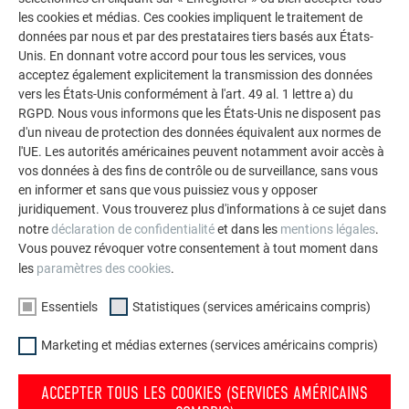
les cookies et médias. Ces cookies impliquent le traitement de
données par nous et par des prestataires tiers basés aux États-
Marquage
Unis. En donnant votre accord pour tous les services, vous
acceptez également explicitement la transmission des données
vers les États-Unis conformément à l'art. 49 al. 1 lettre a) du
RGPD. Nous vous informons que les États-Unis ne disposent pas
d'un niveau de protection des données équivalent aux normes de
RETOUR
SUIVANT
l'UE. Les autorités américaines peuvent notamment avoir accès à
vos données à des fins de contrôle ou de surveillance, sans vous
en informer et sans que vous puissiez vous y opposer
juridiquement. Vous trouverez plus d'informations à ce sujet dans
notre
déclaration de confidentialité
et dans les
mentions légales
.
L’ENTREPRISE FAMILIALE | PREFA
NOUS VOUS OFFRONS NOTRE AIDE
Vous pouvez révoquer votre consentement à tout moment dans
les
paramètres des cookies
.
À propos de nous
Trouver un artisan près de
chez vous
Durabilité
Essentiels
Statistiques (services américains compris)
Questions & Réponses
Offres d’emploi
Marketing et médias externes (services américains compris)
Commander des prospectus
Presse
Contact
Conformité
ACCEPTER TOUS LES COOKIES (SERVICES AMÉRICAINS