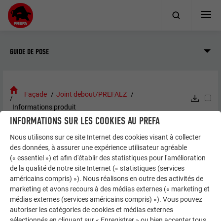
GUIDE DE POSE
Façade
Joint debout/PREFALZ
Informations produit
INFORMATIONS SUR LES COOKIES AU PREFA
Nous utilisons sur ce site Internet des cookies visant à collecter
PREFALZ
des données, à assurer une expérience utilisateur agréable
INFORMATIONS PRODUIT
(« essentiel ») et afin d'établir des statistiques pour l'amélioration
de la qualité de notre site Internet (« statistiques (services
américains compris) »). Nous réalisons en outre des activités de
Matériau et propriétés du
marketing et avons recours à des médias externes (« marketing et
matériau
médias externes (services américains compris) »). Vous pouvez
autoriser les catégories de cookies et médias externes
sélectionnés en cliquant sur « Enregistrer » ou bien accepter tous