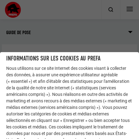
GUIDE DE POSE
INFORMATIONS SUR LES COOKIES AU PREFA
Façade
Joint debout/PREFALZ
Façonnage et pose
Détails et raccordements
Nous utilisons sur ce site Internet des cookies visant à collecter
des données, à assurer une expérience utilisateur agréable
(« essentiel ») et afin d'établir des statistiques pour l'amélioration
DÉTAILS ET RACCORDEMENTS
de la qualité de notre site Internet (« statistiques (services
américains compris) »). Nous réalisons en outre des activités de
marketing et avons recours à des médias externes (« marketing et
Vous trouverez tous les détails relatifs à la mise en œuvre,
médias externes (services américains compris) »). Vous pouvez
par ex., raccords de fenêtre, acrotères, dans les plans
autoriser les catégories de cookies et médias externes
sélectionnés en cliquant sur « Enregistrer » ou bien accepter tous
génériques de PREFA ainsi que dans le guide pratique de
les cookies et médias. Ces cookies impliquent le traitement de
conception des façades PREFA.
données par nous et par des prestataires tiers basés aux États-