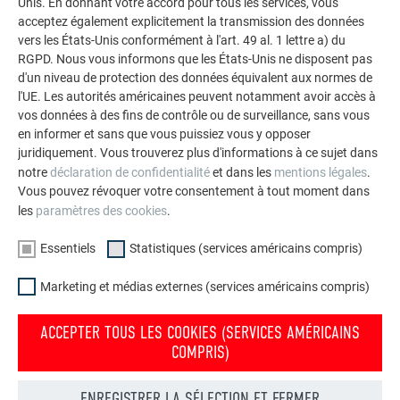
Unis. En donnant votre accord pour tous les services, vous
acceptez également explicitement la transmission des données
RETOUR
SUIVANT
vers les États-Unis conformément à l'art. 49 al. 1 lettre a) du
RGPD. Nous vous informons que les États-Unis ne disposent pas
d'un niveau de protection des données équivalent aux normes de
l'UE. Les autorités américaines peuvent notamment avoir accès à
vos données à des fins de contrôle ou de surveillance, sans vous
L’ENTREPRISE FAMILIALE | PREFA
NOUS VOUS OFFRONS NOTRE AIDE
en informer et sans que vous puissiez vous y opposer
juridiquement. Vous trouverez plus d'informations à ce sujet dans
À propos de nous
Trouver un artisan près de
notre
déclaration de confidentialité
et dans les
mentions légales
.
chez vous
Durabilité
Vous pouvez révoquer votre consentement à tout moment dans
Questions & Réponses
les
paramètres des cookies
.
Offres d’emploi
Commander des prospectus
Presse
Essentiels
Statistiques (services américains compris)
Contact
Conformité
Marketing et médias externes (services américains compris)
ACCEPTER TOUS LES COOKIES (SERVICES AMÉRICAINS
COMPRIS)
DÉCOUVREZ LES NOMBREUX AVANTAGES DES PRODUITS PREFA
ENREGISTRER LA SÉLECTION ET FERMER
Convainquez-vous maintenant ! Il suffit de commander les