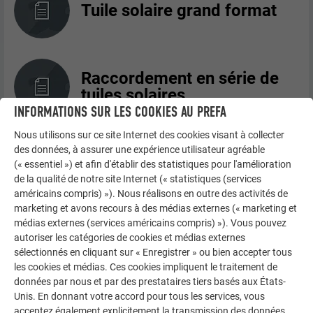
Tuile solaire grand format
Raccordement en série de
tuiles solaires
INFORMATIONS SUR LES COOKIES AU PREFA
Nous utilisons sur ce site Internet des cookies visant à collecter
des données, à assurer une expérience utilisateur agréable
Raccordement en parallèle
(« essentiel ») et afin d'établir des statistiques pour l'amélioration
des tuiles solaires
de la qualité de notre site Internet (« statistiques (services
américains compris) »). Nous réalisons en outre des activités de
marketing et avons recours à des médias externes (« marketing et
médias externes (services américains compris) »). Vous pouvez
Câblage
autoriser les catégories de cookies et médias externes
sélectionnés en cliquant sur « Enregistrer » ou bien accepter tous
les cookies et médias. Ces cookies impliquent le traitement de
données par nous et par des prestataires tiers basés aux États-
Unis. En donnant votre accord pour tous les services, vous
Montage de la tuile solaire
acceptez également explicitement la transmission des données