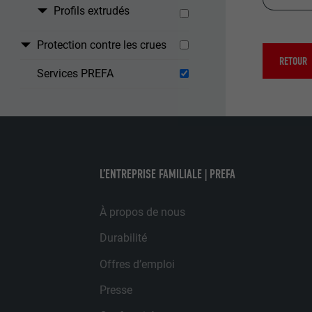
Profils extrudés
NOM
Protection contre les crues
RETOUR
STATISTIQUES 
FOURNISSE
Services PREFA
Les cookies « S
Internet est uti
EXPIRATION
Internet.
NOM
UTILITÉ
MARKETING ET 
FOURNISSE
L’ENTREPRISE FAMILIALE | PREFA
Les cookies « M
annonceurs (pres
EXPIRATION
À propos de nous
visiteurs à tra
NOM
plateformes vid
Durabilité
UTILITÉ
FOURNISSE
NOM
Offres d’emploi
EXPIRATION
Presse
FOURNISSE
NOM