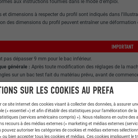
ormes aux instructions fournies dans le mode d’emploi.
 et dimensions à respecter du profil sont indiqués dans l’illust
ion des dimensions du profil peuvent entraîner une déformation 
IMPORTANT
aut pas dépasser 9 mm pour le bac inférieur.
ue générale :
Après toute modification des réglages de la machi
angles sur un bac test fait du matériau prévu, avant de commence
IONS SUR LES COOKIES AU PREFA
r ce site Internet des cookies visant à collecter des données, à assurer u
le (« essentiel ») et afin d'établir des statistiques pour l'amélioration de la
statistiques (services américains compris) »). Nous réalisons en outre des a
ns recours à des médias externes (« marketing et médias externes (servi
 pouvez autoriser les catégories de cookies et médias externes sélection
 » ou bien accepter tous les cookies et médias. Ces cookies impliquent le 