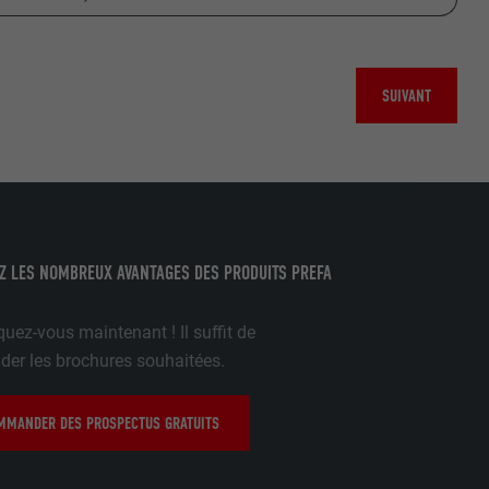
SUIVANT
mment le site
r sur le site
e les
age qui
ichées
Z LES NOMBREUX AVANTAGES DES PRODUITS PREFA
par les
pour cela les
uez-vous maintenant ! Il suffit de
tenus des
r les brochures souhaitées.
nées
rnet.
MANDER DES PROSPECTUS GRATUITS
gère le