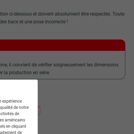
ration ci-dessous et doivent absolument être respectés. Toute
des bacs et une pose incorrecte !
ne, il convient de vérifier soigneusement les dimensions
r la production en série.
ne expérience
 qualité de notre
ctivités de
ces américains
nés en cliquant
traitement de