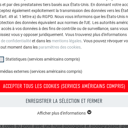
et par des prestataires tiers basés aux États-Unis. En donnant votre acc
cceptez également explicitement la transmission des données vers les Éta
art. 49 al. 1 lettre a) du RGPD. Nous vous informons que les États-Unis 
rotection des données équivalent aux normes de l'UE. Les autorités améri
accès à vos données à des fins de contrôle ou de surveillance, sans vous
issiez vous y opposer juridiquement. Vous trouverez plus d'informations 
 de confidentialité
et dans les
mentions légales
. Vous pouvez révoquer vo
tout moment dans les
paramètres des cookies
.
Angles et dimensions du profil à joint debou
Statistiques (services américains compris)
 médias externes (services américains compris)
n du système de profilage utilisé, les dimensions peuvent connaî
ACCEPTER TOUS LES COOKIES (SERVICES AMÉRICAINS COMPRIS)
REMARQUE
ENREGISTRER LA SÉLECTION ET FERMER
s bandes PREFALZ en aluminium naturel, des mesures supplément
Afficher plus d'informations
facilement à travers les nombreux rouleaux, il faut bien graisse
groupe « Essentiels » sont nécessaires aux fonctions de base du site Intern
x côtés du profil avec une huile biologique et biodégradable (pa
e le site Internet fonctionne correctement.