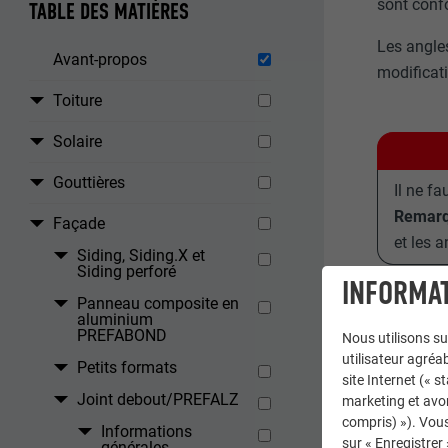
sont conf
TABLE DES MATIÈRES
Les angles
Avant-propos
modificat
Toiture
Solaire
Gouttières
Il ne f
Remarq
Façade
et les 
Siding, Siding.X et
Siding perforé
INFORMAT
Panneau composite en
aluminium
PREFABOND
Nous utilisons su
utilisateur agréab
Petits formats
site Internet (« 
Joint debout/PREFALZ
marketing et avo
compris) »). Vous
Informations
sur « Enregistrer
générales