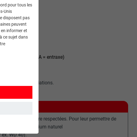
ord pour tous les
ts-Unis
ne disposent pas
caines peuvent
 en informer et
à ce sujet dans
tre
t à double agrafe (A = entraxe)
tre de légères variations.
aires doivent être respectées. Pour leur permettre de
r la bande d’aluminium naturel
et. Ils
r ex. WD 40).