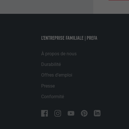
annonceurs (pres
EXPIRATION
visiteurs à tra
NOM
plateformes vid
UTILITÉ
FOURNISSE
NOM
EXPIRATION
L’ENTREPRISE FAMILIALE | PREFA
FOURNISSE
NOM
EXPIRATION
FOURNISSE
UTILITÉ
À propos de nous
Durabilité
EXPIRATION
Offres d’emploi
UTILITÉ
UTILITÉ
Presse
Conformité
NOM
NOM
FOURNISSE
FOURNISSE
EXPIRATION