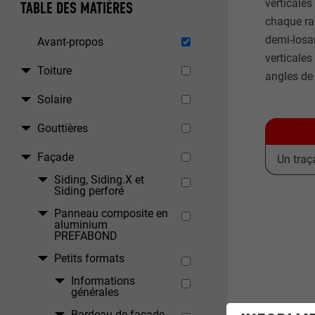
verticale
TABLE DES MATIÈRES
chaque ran
demi-losa
Avant-propos
verticales
Toiture
angles de
Solaire
Gouttières
Façade
Un traç
Siding, Siding.X et
Siding perforé
Panneau composite en
aluminium
PREFABOND
Petits formats
Informations
générales
Bardeau de façade