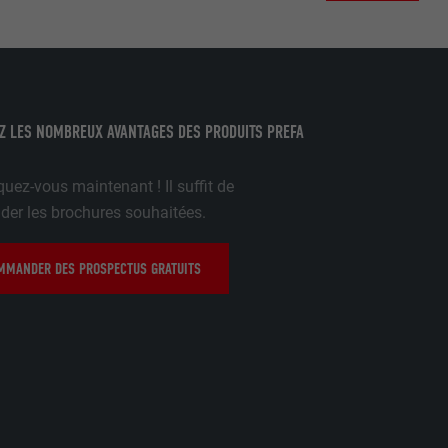
pour cela les
tenus des
nées
rnet.
Z LES NOMBREUX AVANTAGES DES PRODUITS PREFA
gère le
 l'outil
uez-vous maintenant ! Il suffit de
teur.
r les brochures souhaitées.
amètres
lier la langue
 être affichés
MANDER DES PROSPECTUS GRATUITS
ation.
t être activé