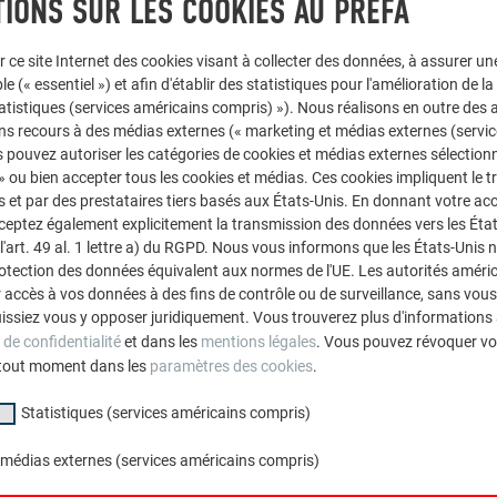
IONS SUR LES COOKIES AU PREFA
r ce site Internet des cookies visant à collecter des données, à assurer u
le (« essentiel ») et afin d'établir des statistiques pour l'amélioration de la
statistiques (services américains compris) »). Nous réalisons en outre des a
ns recours à des médias externes (« marketing et médias externes (servi
 pouvez autoriser les catégories de cookies et médias externes sélection
 » ou bien accepter tous les cookies et médias. Ces cookies impliquent le 
et par des prestataires tiers basés aux États-Unis. En donnant votre acc
cceptez également explicitement la transmission des données vers les Éta
art. 49 al. 1 lettre a) du RGPD. Nous vous informons que les États-Unis 
rotection des données équivalent aux normes de l'UE. Les autorités améri
accès à vos données à des fins de contrôle ou de surveillance, sans vous
issiez vous y opposer juridiquement. Vous trouverez plus d'informations 
 de confidentialité
et dans les
mentions légales
. Vous pouvez révoquer vo
tout moment dans les
paramètres des cookies
.
Statistiques (services américains compris)
 médias externes (services américains compris)