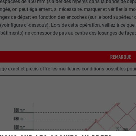
s espacées de 450 mm (s’aider des repères dans la bande de dépa
gée, on peut également, si nécessaire, marquer et vérifier la moit
nges de départ en fonction des encoches (sur le bord supérieur
 (voir figure ci-dessous). Lors de cette opération, veillez à ce que 
 bâtiments) ne corresponde pas au centre des losanges de façade 
REMARQUE
age exact et précis offre les meilleures conditions possibles pou