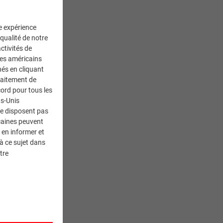
ne expérience
 qualité de notre
ctivités de
ces américains
nés en cliquant
traitement de
ord pour tous les
ts-Unis
ne disposent pas
caines peuvent
 en informer et
à ce sujet dans
tre