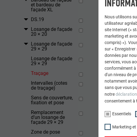
INFORMAT
et bardeau de
façade XL
Nous utilisons su
DS.19
utilisateur agréab
Losange de façade
site Internet (« 
20 × 20
marketing et avo
compris) »). Vous
Losange de façade
29 × 29
sur « Enregistrer
données par nous 
Losange de façade
services, vous a
29 × 29
conformément à l'
Traçage
d'un niveau de p
notamment avoir 
Intervalles (cotes
de traçage)
sans que vous pu
notre
déclaration
Sens de couverture,
consentement à 
fixation et pose
Remplacement
Essentiels
d’un losange de
façade 29 × 29
Marketing et
Zone de pose