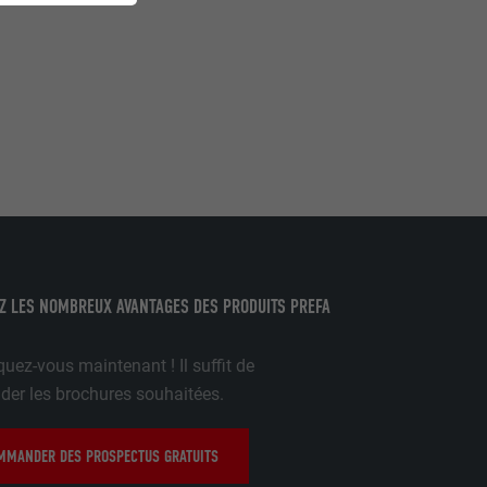
mment le site
r sur le site
e les
age qui
ichées
par les
Z LES NOMBREUX AVANTAGES DES PRODUITS PREFA
pour cela les
tenus des
uez-vous maintenant ! Il suffit de
nées
r les brochures souhaitées.
rnet.
MANDER DES PROSPECTUS GRATUITS