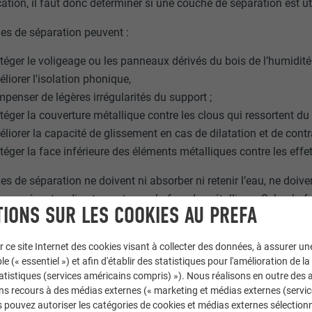
cation, il faut donc déterminer si une couche de séparation est ut
es de séparation peuvent :
téger le voligeage ou les panneaux dérivés du bois de l’humidité
liorer l'isolation phonique,
penser de légères irrégularités du support ;
téger la couverture métallique contre les clous qui ressortent du 
liorer la capacité de glissement en cas de dilatation et de cont
téger la face inférieure des éléments métalliques contre les effet
s de séparation ne doivent ni absorber ni retenir l’eau, ne doiven
es présentes directement sous la façade métallique. Selon la fo
IONS SUR LES COOKIES AU PREFA
 un produit approprié en accord avec les fabricants des couches
r ce site Internet des cookies visant à collecter des données, à assurer u
le (« essentiel ») et afin d'établir des statistiques pour l'amélioration de la
REMARQUE
statistiques (services américains compris) »). Nous réalisons en outre des a
ns recours à des médias externes (« marketing et médias externes (servi
ecommande l’utilisation de couches de séparation adaptées so
 pouvez autoriser les catégories de cookies et médias externes sélection