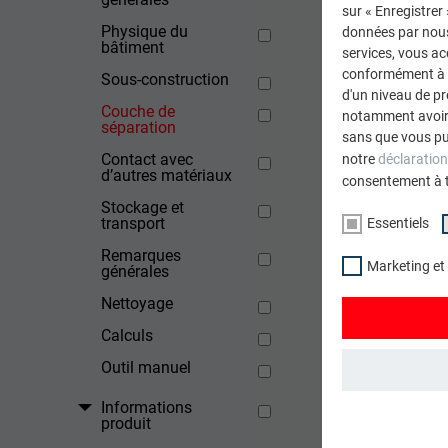
pas l’e
sur « Enregistrer
Physique du
données par nous 
bâtiment
services, vous a
conformément à l'
Sous-construction
d'un niveau de p
RETOUR
Couche de
notamment avoir 
séparation
sans que vous pu
Contact avec
notre
déclaration
d’autres matériaux
consentement à 
Stockage et
transport
Essentiels
Remarques
Marketing et
générales
Nettoyage
Calculs
Outil manuel
Informations
ESSENTIELS
produit
Les cookies du 