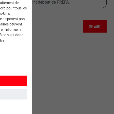
 les produits de joint debout de PREFA.
traitement de
ord pour tous les
ts-Unis
ne disposent pas
caines peuvent
SUIVANT
 en informer et
à ce sujet dans
tre
et. Ils