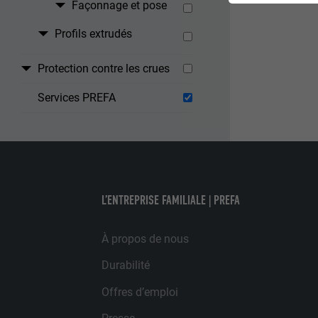
Façonnage et pose
garantissent qu
Profils extrudés
NOM
Protection contre les crues
STATISTIQUES 
FOURNISSE
Les cookies « S
Services PREFA
Internet est uti
EXPIRATION
Internet.
NOM
UTILITÉ
MARKETING ET 
FOURNISSE
Les cookies « M
L’ENTREPRISE FAMILIALE | PREFA
annonceurs (pres
EXPIRATION
visiteurs à tra
NOM
À propos de nous
plateformes vid
UTILITÉ
FOURNISSE
Durabilité
NOM
Offres d’emploi
EXPIRATION
FOURNISSE
NOM