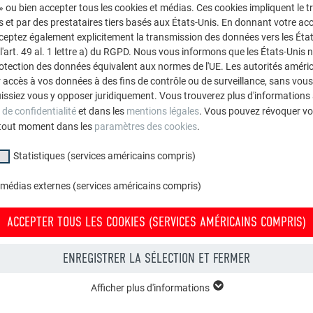
mploi de couches de séparation structurées en combinaison avec
 » ou bien accepter tous les cookies et médias. Ces cookies impliquent le 
et par des prestataires tiers basés aux États-Unis. En donnant votre acc
cceptez également explicitement la transmission des données vers les Éta
art. 49 al. 1 lettre a) du RGPD. Nous vous informons que les États-Unis 
rotection des données équivalent aux normes de l'UE. Les autorités améri
accès à vos données à des fins de contrôle ou de surveillance, sans vous
issiez vous y opposer juridiquement. Vous trouverez plus d'informations 
 de confidentialité
et dans les
mentions légales
. Vous pouvez révoquer vo
tout moment dans les
paramètres des cookies
.
Statistiques (services américains compris)
 médias externes (services américains compris)
ACCEPTER TOUS LES COOKIES (SERVICES AMÉRICAINS COMPRIS)
ENREGISTRER LA SÉLECTION ET FERMER
Afficher plus d'informations
groupe « Essentiels » sont nécessaires aux fonctions de base du site Intern