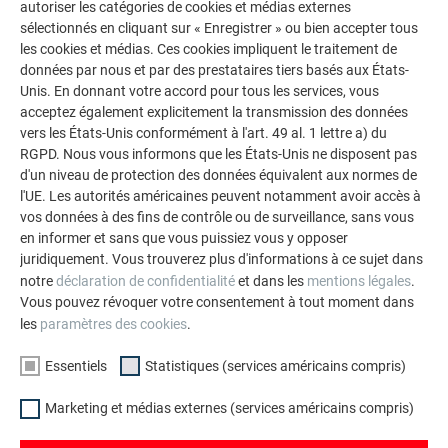
autoriser les catégories de cookies et médias externes
sélectionnés en cliquant sur « Enregistrer » ou bien accepter tous
les cookies et médias. Ces cookies impliquent le traitement de
données par nous et par des prestataires tiers basés aux États-
Unis. En donnant votre accord pour tous les services, vous
acceptez également explicitement la transmission des données
vers les États-Unis conformément à l'art. 49 al. 1 lettre a) du
RGPD. Nous vous informons que les États-Unis ne disposent pas
d'un niveau de protection des données équivalent aux normes de
l'UE. Les autorités américaines peuvent notamment avoir accès à
vos données à des fins de contrôle ou de surveillance, sans vous
en informer et sans que vous puissiez vous y opposer
juridiquement. Vous trouverez plus d'informations à ce sujet dans
notre
déclaration de confidentialité
et dans les
mentions légales
.
Vous pouvez révoquer votre consentement à tout moment dans
les
paramètres des cookies
.
Poches à clous avec
Cisaille
Pince à plier
Essentiels
Statistiques (services américains compris)
2 compartiments
droite
45°
Marketing et médias externes (services américains compris)
Marteau de serrurier
Cisaille
Pince à déplier
250-300 g
passe-
Chalise