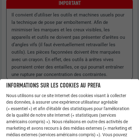
IMPORTANT
Il convient d’utiliser les outils et machines usuels pour
la technique de pose par emboîtement. Afin de
minimiser les marques et les creux visibles, les
appareils et outils ne doivent pas présenter d’arêtes ou
d’angles vifs (il faut éventuellement retravailler les
outils). Les pièces façonnées doivent être marquées
avec un crayon. En effet, des outils à arêtes vives
pourraient créer des entailles, ce qui pourrait entraîner
une rupture par concentration des contraintes.
INFORMATIONS SUR LES COOKIES AU PREFA
Nous utilisons sur ce site Internet des cookies visant à collecter
des données, à assurer une expérience utilisateur agréable
(« essentiel ») et afin d'établir des statistiques pour l'amélioration
de la qualité de notre site Internet (« statistiques (services
américains compris) »). Nous réalisons en outre des activités de
marketing et avons recours à des médias externes (« marketing et
médias externes (services américains compris) »). Vous pouvez