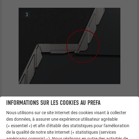
INFORMATIONS SUR LES COOKIES AU PREFA
Le premier DS.19 peut, dans chaque rangée, être fixé à
l’aide d’un clou à gauche de l’agrafe oblique afin
Nous utilisons sur ce site Internet des cookies visant à collecter
d’éviter tout déplacement latéral (Fig. 1).
des données, à assurer une expérience utilisateur agréable
(« essentiel ») et afin d'établir des statistiques pour l'amélioration
Ajustez le DS.19 et insérez-le dans les agrafes (fig. 2).
de la qualité de notre site Internet (« statistiques (services
Fixez le DS.19 uniquement au niveau de la rainure
américains compris) »). Nous réalisons en outre des activités de