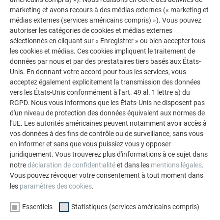
découpée marquée d’un « H », à l’aide d’une patte
marketing et avons recours à des médias externes (« marketing et
brevetée et d’un clou annelé 2,8/25 fourni (voir figure
médias externes (services américains compris) »). Vous pouvez
dans chapitre
Sens de couverture et fixation
).
autoriser les catégories de cookies et médias externes
Il ne faut pas placer de patte sur les agrafes en
sélectionnés en cliquant sur « Enregistrer » ou bien accepter tous
oblique vers le bas (risque de capillarité).
les cookies et médias. Ces cookies impliquent le traitement de
données par nous et par des prestataires tiers basés aux États-
La rainure sur le rabat inférieur du bardeau indique la
Unis. En donnant votre accord pour tous les services, vous
position de l’agrafe oblique orientée vers le bas du
acceptez également explicitement la transmission des données
DS.19 suivant (Fig. 3).
vers les États-Unis conformément à l'art. 49 al. 1 lettre a) du
Les deux rainures sur l’agrafe oblique du DS.19
RGPD. Nous vous informons que les États-Unis ne disposent pas
marquent l’extrémité inférieure et supérieure de la
d'un niveau de protection des données équivalent aux normes de
nervure sur le rabat supérieur du DS.19 situé en
l'UE. Les autorités américaines peuvent notamment avoir accès à
dessous (Fig. 3).
vos données à des fins de contrôle ou de surveillance, sans vous
en informer et sans que vous puissiez vous y opposer
Respectez scrupuleusement toutes les rainures.
juridiquement. Vous trouverez plus d'informations à ce sujet dans
Des arrêts de neige bien alignés attestent de la
notre
déclaration de confidentialité
et dans les
mentions légales
.
précision d’exécution du travail.
Vous pouvez révoquer votre consentement à tout moment dans
les
paramètres des cookies
.
REMARQUE
Essentiels
Statistiques (services américains compris)