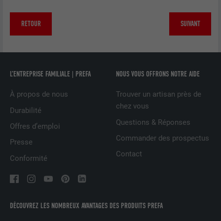
FOURNISSEUR
Facebook
RETOUR
SUIVANT
EXPIRATION
3 mois
Est utilisé par Facebook pour afficher
une série de produits publicitaires, par
L’ENTREPRISE FAMILIALE | PREFA
NOUS VOUS OFFRONS NOTRE AIDE
UTILITÉ
exemple des offres en temps réel
À propos de nous
Trouver un artisan près de
d'annonceurs tiers.
chez vous
Durabilité
Questions & Réponses
Offres d’emploi
NOM
fr
Commander des prospectus
Presse
FOURNISSEUR
Facebook
Contact
Conformité
EXPIRATION
3 mois
Est utilisé par Facebook pour afficher
DÉCOUVREZ LES NOMBREUX AVANTAGES DES PRODUITS PREFA
une série de produits publicitaires, par
UTILITÉ
exemple des offres en temps réel