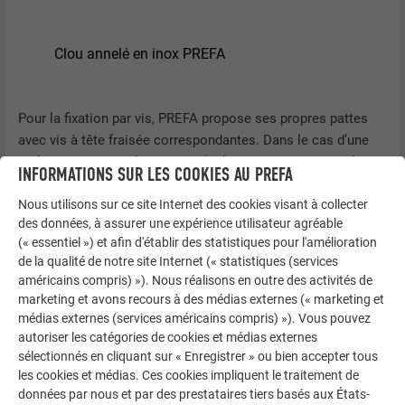
Clou annelé en inox PREFA
Pour la fixation par vis, PREFA propose ses propres pattes
avec vis à tête fraisée correspondantes. Dans le cas d’une
réalisation vissée, il convient d’utiliser 2 vis par patte à la
INFORMATIONS SUR LES COOKIES AU PREFA
fois pour les pattes fixes, les pattes coulissantes et les
Nous utilisons sur ce site Internet des cookies visant à collecter
pattes longues coulissantes.
des données, à assurer une expérience utilisateur agréable
(« essentiel ») et afin d'établir des statistiques pour l'amélioration
PATTES VISSÉES + VIS À TÊTE FRAISÉE
de la qualité de notre site Internet (« statistiques (services
américains compris) »). Nous réalisons en outre des activités de
marketing et avons recours à des médias externes (« marketing et
médias externes (services américains compris) »). Vous pouvez
autoriser les catégories de cookies et médias externes
sélectionnés en cliquant sur « Enregistrer » ou bien accepter tous
les cookies et médias. Ces cookies impliquent le traitement de
données par nous et par des prestataires tiers basés aux États-