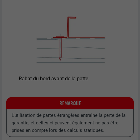
EXPIRATION
1 jour
Utilisé par le service de réseau social
UTILITÉ
LinkedIn pour suivre l'utilisation de
services intégrés
NOM
lissc
FOURNISSEUR
LinkedIn
Rabat du bord avant de la patte
EXPIRATION
1 an
Est utilisé pour garantir que le même
REMARQUE
UTILITÉ
attribut SameSite est disponible pour
L’utilisation de pattes étrangères entraîne la perte de la
tous les cookies dans ce navigateur
garantie, et celles-ci peuvent également ne pas être
prises en compte lors des calculs statiques.
NOM
_fbp