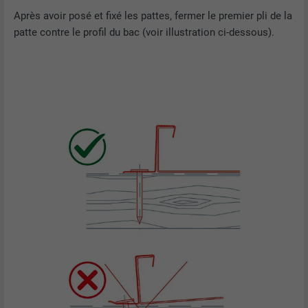
nous » intégrée.
Après avoir posé et fixé les pattes, fermer le premier pli de la
patte contre le profil du bac (voir illustration ci-dessous).
NOM
bcookie
FOURNISSEUR
LinkedIn
EXPIRATION
2 ans
Utilisé par le service de réseau social
UTILITÉ
LinkedIn pour suivre l'utilisation de
services intégrés.
NOM
bscookie
FOURNISSEUR
LinkedIn
EXPIRATION
2 ans