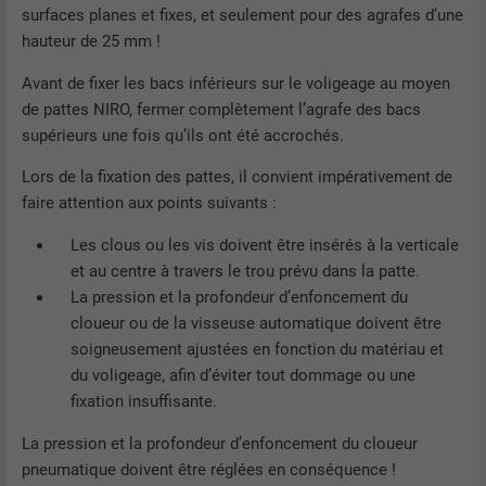
surfaces planes et fixes, et seulement pour des agrafes d’une
EXPIRATION
1 jour
hauteur de 25 mm !
NOM
lang
Enregistre un identifiant unique utilisé
Avant de fixer les bacs inférieurs sur le voligeage au moyen
pour générer des données statistiques
FOURNISSEUR
ads.linkedin.com
de pattes NIRO, fermer complètement l’agrafe des bacs
UTILITÉ
sur la manière dont l'utilisateur utilise le
supérieurs une fois qu’ils ont été accrochés.
site Internet.
EXPIRATION
Session
Lors de la fixation des pattes, il convient impérativement de
faire attention aux points suivants :
Enregistre la langue choisie par
UTILITÉ
NOM
_gaexp
l'utilisateur pour un site Internet.
Les clous ou les vis doivent être insérés à la verticale
FOURNISSEUR
Google Optimize
et au centre à travers le trou prévu dans la patte.
La pression et la profondeur d’enfoncement du
NOM
lang
EXPIRATION
90 jours
cloueur ou de la visseuse automatique doivent être
soigneusement ajustées en fonction du matériau et
FOURNISSEUR
LinkedIn
Est placé afin de tester si le navigateur
du voligeage, afin d’éviter tout dommage ou une
UTILITÉ
autorise l'utilisation de cookies. Ne
EXPIRATION
Session
fixation insuffisante.
contient aucun élément d'identification.
La pression et la profondeur d’enfoncement du cloueur
Utilisé par LinkedIn lorsqu'un site
pneumatique doivent être réglées en conséquence !
UTILITÉ
Internet contient une fenêtre « Suivez-