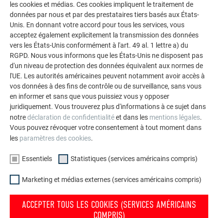
les cookies et médias. Ces cookies impliquent le traitement de
Fixation invisible
données par nous et par des prestataires tiers basés aux États-
Résistant aux tempêtes
Unis. En donnant votre accord pour tous les services, vous
Profils accessoires de couleur assortie
acceptez également explicitement la transmission des données
vers les États-Unis conformément à l'art. 49 al. 1 lettre a) du
RGPD. Nous vous informons que les États-Unis ne disposent pas
RETOUR
SUIVANT
d'un niveau de protection des données équivalent aux normes de
l'UE. Les autorités américaines peuvent notamment avoir accès à
vos données à des fins de contrôle ou de surveillance, sans vous
en informer et sans que vous puissiez vous y opposer
juridiquement. Vous trouverez plus d'informations à ce sujet dans
L’ENTREPRISE FAMILIALE | PREFA
NOUS VOUS OFFRONS NOTRE AIDE
notre
déclaration de confidentialité
et dans les
mentions légales
.
Vous pouvez révoquer votre consentement à tout moment dans
À propos de nous
Trouver un artisan près de
les
paramètres des cookies
.
chez vous
Durabilité
Essentiels
Statistiques (services américains compris)
Questions & Réponses
Offres d’emploi
Commander des prospectus
Marketing et médias externes (services américains compris)
Presse
Contact
Conformité
ACCEPTER TOUS LES COOKIES (SERVICES AMÉRICAINS
COMPRIS)