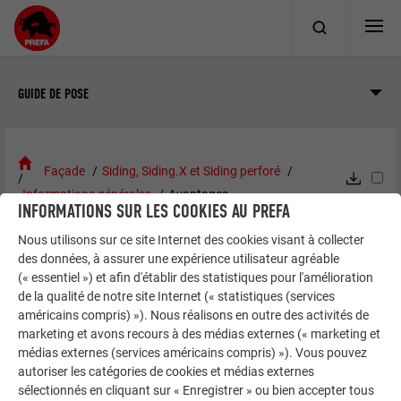
GUIDE DE POSE
Façade
Siding, Siding.X et Siding perforé
Informations générales
Avantages
INFORMATIONS SUR LES COOKIES AU PREFA
Nous utilisons sur ce site Internet des cookies visant à collecter
AVANTAGES
des données, à assurer une expérience utilisateur agréable
(« essentiel ») et afin d'établir des statistiques pour l'amélioration
de la qualité de notre site Internet (« statistiques (services
Durable
américains compris) »). Nous réalisons en outre des activités de
Inoxydable
marketing et avons recours à des médias externes (« marketing et
Léger
médias externes (services américains compris) »). Vous pouvez
Excellente stabilité dimensionnelle
autoriser les catégories de cookies et médias externes
sélectionnés en cliquant sur « Enregistrer » ou bien accepter tous
Facile à façonner