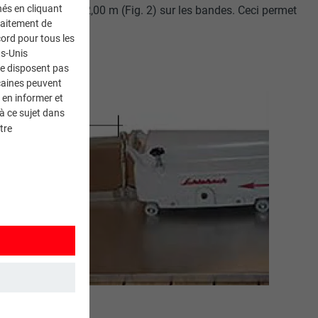
nés en cliquant
environ 1,50 m à 2,00 m (Fig. 2) sur les bandes. Ceci permet
traitement de
ord pour tous les
ts-Unis
ne disposent pas
caines peuvent
 en informer et
à ce sujet dans
tre