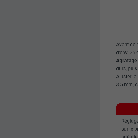
FOURNISSE
NOM
EXPIRATION
FOURNISSE
UTILITÉ
EXPIRATION
UTILITÉ
Avant de p
UTILITÉ
d’env. 35 
Agrafage 
NOM
durs, plus
Ajuster la
NOM
FOURNISSE
3-5 mm, es
FOURNISSE
EXPIRATION
EXPIRATION
UTILITÉ
UTILITÉ
Réglage
sur le p
NOM
latéral