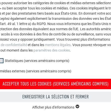
 pouvez autoriser les catégories de cookies et médias externes sélection
la longueur des bacs, posez des pinces-étau (Fig. 1) espacées d’
 » ou bien accepter tous les cookies et médias. Ces cookies impliquent le 
nir les rebords des deux bandes à 90°.
et par des prestataires tiers basés aux États-Unis. En donnant votre acc
cceptez également explicitement la transmission des données vers les Éta
art. 49 al. 1 lettre a) du RGPD. Nous vous informons que les États-Unis 
rotection des données équivalent aux normes de l'UE. Les autorités améri
accès à vos données à des fins de contrôle ou de surveillance, sans vous
issiez vous y opposer juridiquement. Vous trouverez plus d'informations 
 de confidentialité
et dans les
mentions légales
. Vous pouvez révoquer vo
tout moment dans les
paramètres des cookies
.
Statistiques (services américains compris)
 médias externes (services américains compris)
ACCEPTER TOUS LES COOKIES (SERVICES AMÉRICAINS COMPRIS)
ENREGISTRER LA SÉLECTION ET FERMER
Afficher plus d'informations