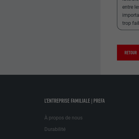
NOM
entre le
FOURNISSE
importa
FOURNISSE
trop fai
EXPIRATION
EXPIRATION
UTILITÉ
UTILITÉ
RETOUR
NOM
FOURNISSE
EXPIRATION
L’ENTREPRISE FAMILIALE | PREFA
UTILITÉ
À propos de nous
Durabilité