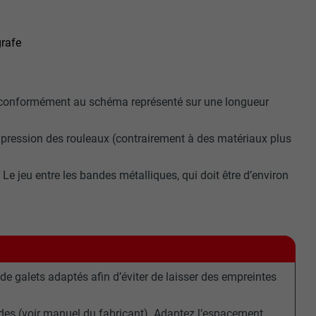
gère le
 l'outil
grafe
teur.
amètres
lier la langue
 être affichés
rafe conformément au schéma représenté sur une longueur
ation.
t être activé
 pression des rouleaux (contrairement à des matériaux plus
 Le jeu entre les bandes métalliques, qui doit être d’environ
nées
rnet.
net.
de galets adaptés afin d’éviter de laisser des empreintes
des (voir manuel du fabricant). Adaptez l’espacement