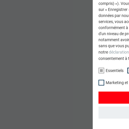
compris) »). Vous
Sur toute 
sur « Enregistrer
de mainte
données par nous 
services, vous a
conformément à l'
d'un niveau de p
notamment avoir 
sans que vous pu
notre
déclaration
consentement à 
Essentiels
Marketing et
ESSENTIELS