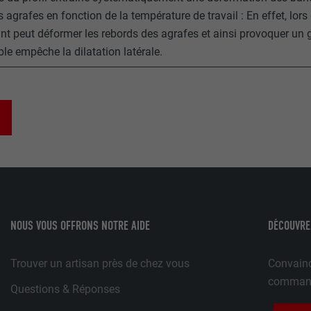
lang
s agrafes en fonction de la température de travail : En effet, lors
UR
Google Optimize
nt peut déformer les rebords des agrafes et ainsi provoquer un
UR
LinkedIn
ble empêche la dilatation latérale.
90 jours
Session
Est placé afin de tester si le navigateur autorise l'utilisation 
Utilisé par LinkedIn lorsqu'un site Internet contient une fenêt
contient aucun élément d'identification.
nous » intégrée.
bcookie
UR
LinkedIn
2 ans
NOUS VOUS OFFRONS NOTRE AIDE
DÉCOUVRE
Utilisé par le service de réseau social LinkedIn pour suivre l'ut
Trouver un artisan près de chez vous
Convainq
services intégrés.
commande
Questions & Réponses