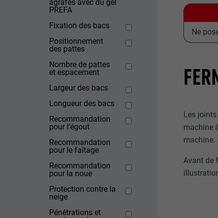
agrafes avec du gel
PREFA
Fixation des bacs
Ne pose
Positionnement
des pattes
Nombre de pattes
FER
et espacement
Largeur des bacs
Longueur des bacs
Les joints
Recommandation
pour l’égout
machine à 
machine.
Recommandation
pour le faîtage
Avant de f
Recommandation
illustrati
pour la noue
Protection contre la
neige
Pénétrations et