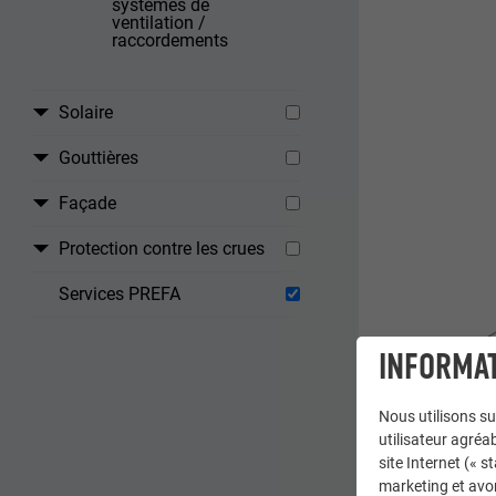
systèmes de
ventilation /
raccordements
Solaire
Gouttières
Façade
Protection contre les crues
Services PREFA
INFORMAT
Nous utilisons su
utilisateur agréab
site Internet (« 
marketing et avo