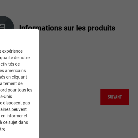
Informations sur les produits
ne expérience
 qualité de notre
ctivités de
ces américains
nés en cliquant
traitement de
ord pour tous les
SUIVANT
ts-Unis
ne disposent pas
caines peuvent
 en informer et
à ce sujet dans
tre