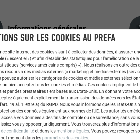
Informations générales
IONS SUR LES COOKIES AU PREFA
r ce site Internet des cookies visant à collecter des données, à assurer u
le (« essentiel ») et afin d'établir des statistiques pour l'amélioration de la
Façonnage et pose
statistiques (services américains compris) »). Nous réalisons en outre des a
ns recours à des médias externes (« marketing et médias externes (servi
 pouvez autoriser les catégories de cookies et médias externes sélection
 » ou bien accepter tous les cookies et médias. Ces cookies impliquent le 
et par des prestataires tiers basés aux États-Unis. En donnant votre acc
cceptez également explicitement la transmission des données vers les Éta
art. 49 al. 1 lettre a) du RGPD. Nous vous informons que les États-Unis 
rotection des données équivalent aux normes de l'UE. Les autorités améri
accès à vos données à des fins de contrôle ou de surveillance, sans vous
issiez vous y opposer juridiquement. Vous trouverez plus d'informations 
 de confidentialité
et dans les
mentions légales
. Vous pouvez révoquer vo
tout moment dans les
paramètres des cookies
.