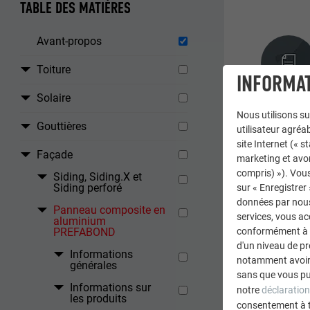
TABLE DES MATIÈRES
Avant-propos
Toiture
INFORMAT
Solaire
Nous utilisons su
Gouttières
utilisateur agréab
site Internet (« 
Façade
marketing et avo
compris) »). Vous
Siding, Siding.X et
Siding perforé
sur « Enregistrer
données par nous 
Panneau composite en
RETOUR
services, vous a
aluminium
PREFABOND
conformément à l'
d'un niveau de p
Informations
notamment avoir 
générales
sans que vous pu
Informations sur
notre
déclaration
les produits
consentement à 