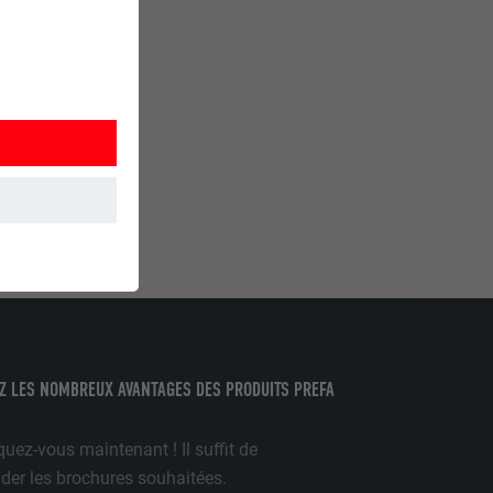
et. Ils
Z LES NOMBREUX AVANTAGES DES PRODUITS PREFA
mment le site
r sur le site
uez-vous maintenant ! Il suffit de
r les brochures souhaitées.