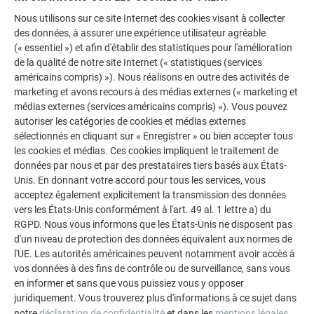
faut agrafer une plaque de support.
Nous utilisons sur ce site Internet des cookies visant à collecter
des données, à assurer une expérience utilisateur agréable
(« essentiel ») et afin d'établir des statistiques pour l'amélioration
de la qualité de notre site Internet (« statistiques (services
américains compris) »). Nous réalisons en outre des activités de
marketing et avons recours à des médias externes (« marketing et
médias externes (services américains compris) »). Vous pouvez
autoriser les catégories de cookies et médias externes
sélectionnés en cliquant sur « Enregistrer » ou bien accepter tous
les cookies et médias. Ces cookies impliquent le traitement de
données par nous et par des prestataires tiers basés aux États-
Unis. En donnant votre accord pour tous les services, vous
acceptez également explicitement la transmission des données
vers les États-Unis conformément à l'art. 49 al. 1 lettre a) du
RGPD. Nous vous informons que les États-Unis ne disposent pas
d'un niveau de protection des données équivalent aux normes de
l'UE. Les autorités américaines peuvent notamment avoir accès à
vos données à des fins de contrôle ou de surveillance, sans vous
en informer et sans que vous puissiez vous y opposer
juridiquement. Vous trouverez plus d'informations à ce sujet dans
notre
déclaration de confidentialité
et dans les
mentions légales
.