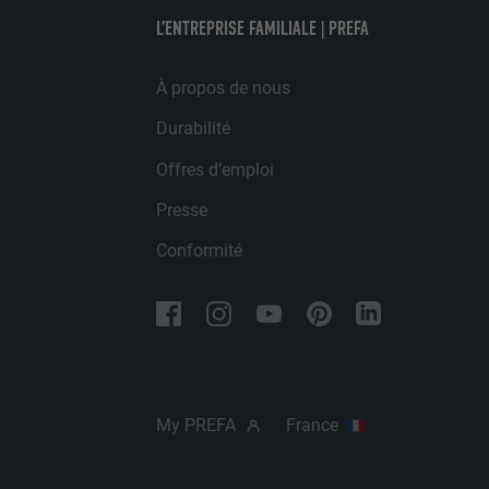
UTILITÉ
FOURNISSE
L’ENTREPRISE FAMILIALE | PREFA
NOM
EXPIRATION
FOURNISSE
À propos de nous
NOM
Durabilité
EXPIRATION
FOURNISSE
UTILITÉ
Offres d’emploi
EXPIRATION
Presse
UTILITÉ
UTILITÉ
Conformité
NOM
NOM
FOURNISSE
FOURNISSE
EXPIRATION
My PREFA
France
EXPIRATION
UTILITÉ