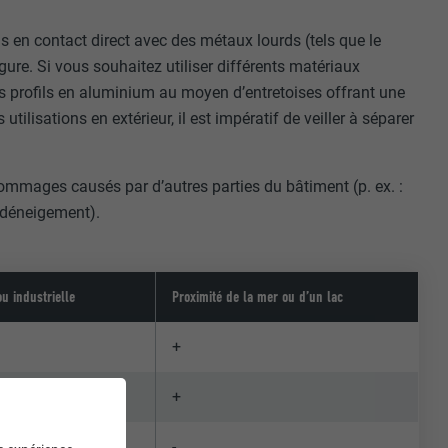
as en contact direct avec des métaux lourds (tels que le
figure. Si vous souhaitez utiliser différents matériaux
es profils en aluminium au moyen d’entretoises offrant une
utilisations en extérieur, il est impératif de veiller à séparer
dommages causés par d’autres parties du bâtiment (p. ex. :
e déneigement).
u industrielle
Proximité de la mer ou d’un lac
+
+
-