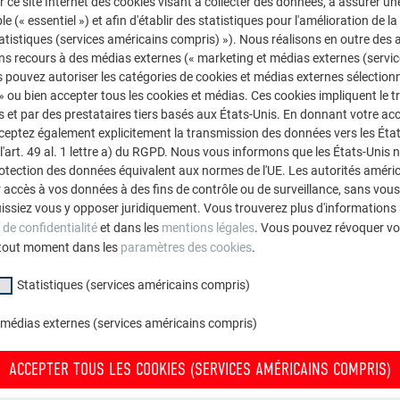
r ce site Internet des cookies visant à collecter des données, à assurer u
le (« essentiel ») et afin d'établir des statistiques pour l'amélioration de la
statistiques (services américains compris) »). Nous réalisons en outre des a
on protégé
-
-
ns recours à des médias externes (« marketing et médias externes (servi
 pouvez autoriser les catégories de cookies et médias externes sélection
-
-
 » ou bien accepter tous les cookies et médias. Ces cookies impliquent le 
et par des prestataires tiers basés aux États-Unis. En donnant votre acc
ec
+
+
cceptez également explicitement la transmission des données vers les Éta
art. 49 al. 1 lettre a) du RGPD. Nous vous informons que les États-Unis 
rotection des données équivalent aux normes de l'UE. Les autorités améri
on pris
-
-
accès à vos données à des fins de contrôle ou de surveillance, sans vous
issiez vous y opposer juridiquement. Vous trouverez plus d'informations 
 de confidentialité
et dans les
mentions légales
. Vous pouvez révoquer vo
tout moment dans les
paramètres des cookies
.
Statistiques (services américains compris)
 médias externes (services américains compris)
ACCEPTER TOUS LES COOKIES (SERVICES AMÉRICAINS COMPRIS)