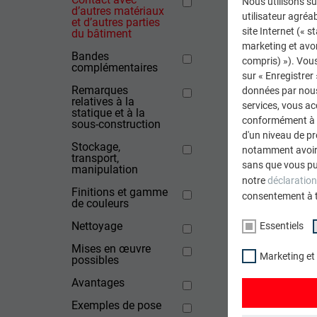
Nous utilisons su
d’autres matériaux
utilisateur agréab
et d’autres parties
site Internet (« 
du bâtiment
Acier n
marketing et avo
Bandes
compris) »). Vous
complémentaires
Cuivre
sur « Enregistrer
Remarques
données par nous 
relatives à la
Béton s
services, vous a
statique et à la
conformément à l'
sous-construction
d'un niveau de p
Béton n
Stockage,
notamment avoir 
transport,
sans que vous pu
manipulation
notre
déclaration
Finitions et gamme
consentement à 
de couleurs
RETOUR
Nettoyage
Essentiels
Mises en œuvre
Marketing et
possibles
Avantages
Exemples de pose