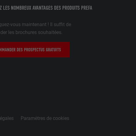
rnet.
Z LES NOMBREUX AVANTAGES DES PRODUITS PREFA
uez-vous maintenant ! Il suffit de
r les brochures souhaitées.
gère le
 l'outil
teur.
MANDER DES PROSPECTUS GRATUITS
amètres
lier la langue
 être affichés
ation.
t être activé
légales
Paramètres de cookies
nées
rnet.