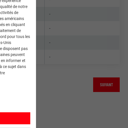
ne expérience
 qualité de notre
ctivités de
-
ces américains
nés en cliquant
-
traitement de
ord pour tous les
-
ts-Unis
ne disposent pas
caines peuvent
-
 en informer et
à ce sujet dans
tre
SUIVANT