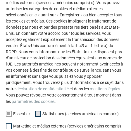
médias externes (services américains compris) »). Vous pouvez
autoriser les catégories de cookies et médias externes
Âme A2
sélectionnés en cliquant sur « Enregistrer » ou bien accepter tous
les cookies et médias. Ces cookies impliquent le traitement de
données par nous et par des prestataires tiers basés aux États-
Unis. En donnant votre accord pour tous les services, vous
acceptez également explicitement la transmission des données
Rognage
vers les États-Unis conformément à l'art. 49 al. 1 lettre a) du
RGPD. Nous vous informons que les États-Unis ne disposent pas
d'un niveau de protection des données équivalent aux normes de
l'UE. Les autorités américaines peuvent notamment avoir accès à
vos données à des fins de contrôle ou de surveillance, sans vous
RETOUR
SUIVANT
en informer et sans que vous puissiez vous y opposer
juridiquement. Vous trouverez plus d'informations à ce sujet dans
notre
déclaration de confidentialité
et dans les
mentions légales
.
Vous pouvez révoquer votre consentement à tout moment dans
les
paramètres des cookies
.
L’ENTREPRISE FAMILIALE | PREFA
NOUS VOUS OFFRONS NOTRE AIDE
Essentiels
Statistiques (services américains compris)
À propos de nous
Trouver un artisan près de
chez vous
Marketing et médias externes (services américains compris)
Durabilité