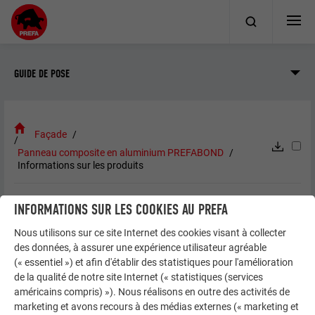
GUIDE DE POSE
Façade
Panneau composite en aluminium PREFABOND
Informations sur les produits
INFORMATIONS SUR LES COOKIES AU PREFA
INFORMATIONS SUR LES PRODUITS
Nous utilisons sur ce site Internet des cookies visant à collecter
des données, à assurer une expérience utilisateur agréable
(« essentiel ») et afin d'établir des statistiques pour l'amélioration
Âme FR
de la qualité de notre site Internet (« statistiques (services
américains compris) »). Nous réalisons en outre des activités de
marketing et avons recours à des médias externes (« marketing et