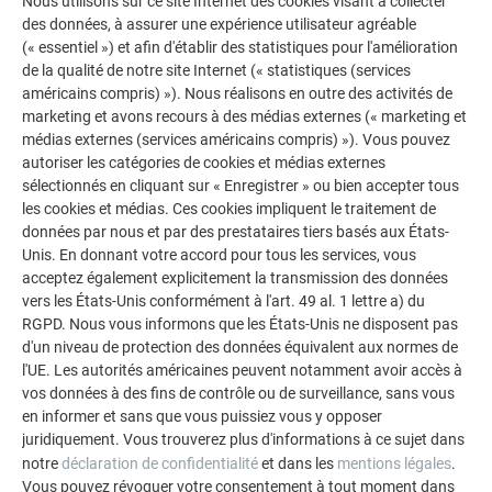
Nous utilisons sur ce site Internet des cookies visant à collecter
des données, à assurer une expérience utilisateur agréable
risque d'être trop important en cas de défaillance, et
(« essentiel ») et afin d'établir des statistiques pour l'amélioration
d'endommager les modules. Dans de tels cas, il est
de la qualité de notre site Internet (« statistiques (services
impératif d’installer le fusible de courant inverse approprié
américains compris) »). Nous réalisons en outre des activités de
pour protéger les modules d’éventuels dommages.
marketing et avons recours à des médias externes (« marketing et
médias externes (services américains compris) »). Vous pouvez
autoriser les catégories de cookies et médias externes
REMARQUE
sélectionnés en cliquant sur « Enregistrer » ou bien accepter tous
les cookies et médias. Ces cookies impliquent le traitement de
Dans des conditions normales, un module
données par nous et par des prestataires tiers basés aux États-
photovoltaïque peut être exposé à un courant et/ou une
Unis. En donnant votre accord pour tous les services, vous
tension plus élevés que ceux spécifiés dans des
acceptez également explicitement la transmission des données
conditions d’essai standard. En conséquence, les
vers les États-Unis conformément à l'art. 49 al. 1 lettre a) du
valeurs Isc et Voc indiquées sur la tuiles solaire
RGPD. Nous vous informons que les États-Unis ne disposent pas
d'un niveau de protection des données équivalent aux normes de
doivent être multipliées par un facteur de 1,25 lors de la
l'UE. Les autorités américaines peuvent notamment avoir accès à
détermination de la tension nominale des composants,
vos données à des fins de contrôle ou de surveillance, sans vous
du courant nominal des conducteurs et de la taille des
en informer et sans que vous puissiez vous y opposer
contrôleurs connectés à la sortie PV (p. ex. : les
juridiquement. Vous trouverez plus d'informations à ce sujet dans
onduleurs).
notre
déclaration de confidentialité
et dans les
mentions légales
.
Vous pouvez révoquer votre consentement à tout moment dans