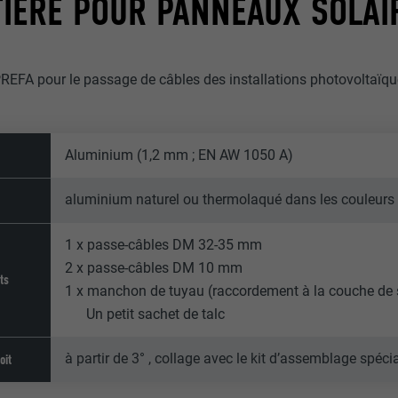
TIÈRE POUR PANNEAUX SOLAI
PREFA pour le passage de câbles des installations photovoltaïq
Aluminium (1,2 mm ; EN AW 1050 A)
aluminium naturel ou thermolaqué dans les couleur
1 x passe-câbles DM 32-35 mm
2 x passe-câbles DM 10 mm
ts
1 x manchon de tuyau (raccordement à la couche de s
Un petit sachet de talc
à partir de 3° , collage avec le kit d’assemblage spéc
oit