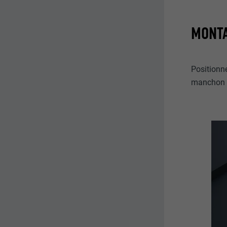
MONTA
Positionne
manchon d