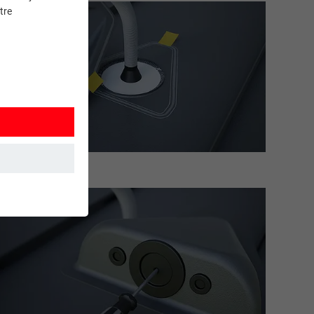
tre
et. Ils
mment le site