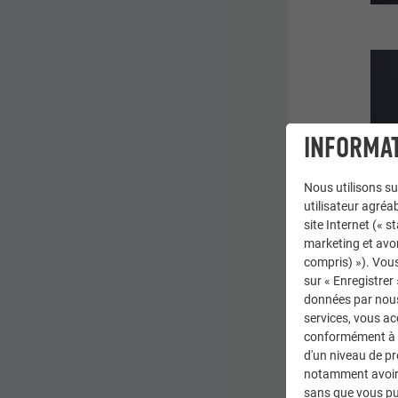
INFORMAT
Nous utilisons su
utilisateur agréab
site Internet (« 
marketing et avo
compris) »). Vous
sur « Enregistrer
données par nous 
Percer le 
services, vous a
Percer le 
conformément à l'
d'un niveau de p
notamment avoir 
sans que vous pu