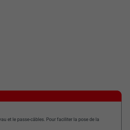
nées
rnet.
net.
de cookies. Ne
u et le passe-câbles. Pour faciliter la pose de la
re « Suivez-