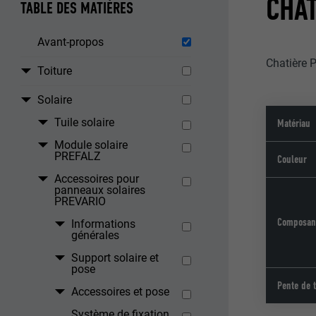
CHA
TABLE DES MATIÈRES
Avant-propos
Chatière 
Toiture
Solaire
Tuile solaire
Matériau
Module solaire
PREFALZ
Couleur
Accessoires pour
panneaux solaires
PREVARIO
Composan
Informations
générales
Support solaire et
pose
Pente de t
Accessoires et pose
Système de fixation