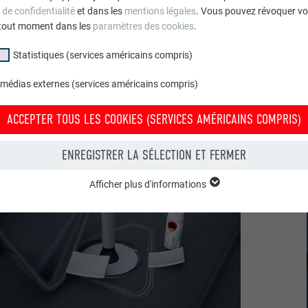
 de confidentialité
et dans les
mentions légales
. Vous pouvez révoquer vo
tout moment dans les
paramètres des cookies
.
Statistiques (services américains compris)
 médias externes (services américains compris)
ACCEPTER TOUS LES COOKIES (SERVICES AMÉRICAINS COMPRIS)
ENREGISTRER LA SÉLECTION ET FERMER
Afficher plus d'informations
groupe « Essentiels » sont nécessaires aux fonctions de base du site Intern
e le site Internet fonctionne correctement.
Afficher les informations relatives aux cookies
PHPSESSID
(SERVICES AMÉRICAINS COMPRIS)
UR
PHP
tatistiques (services américains compris) » nous aident à comprendre co