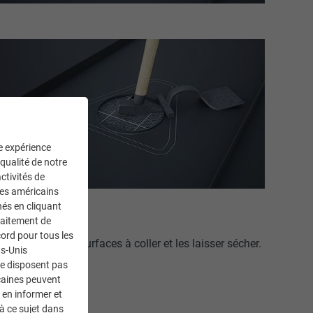
ne expérience
 qualité de notre
ctivités de
ces américains
nés en cliquant
traitement de
ord pour tous les
lé. Nettoyer les surfaces à coller et les laisser sécher.
ts-Unis
ne disposent pas
caines peuvent
 en informer et
à ce sujet dans