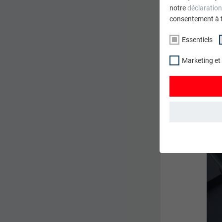
notre
déclaration
consentement à 
Essentiels
Marketing et
ESSENTIELS
Les cookies du 
garantissent qu
NOM
STATISTIQUES 
FOURNISSE
Les cookies « S