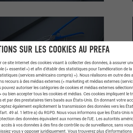
IONS SUR LES COOKIES AU PREFA
r ce site Internet des cookies visant à collecter des données, à assurer u
le (« essentiel ») et afin d'établir des statistiques pour l'amélioration de la
statistiques (services américains compris) »). Nous réalisons en outre des a
ns recours à des médias externes (« marketing et médias externes (servi
 pouvez autoriser les catégories de cookies et médias externes sélection
 » ou bien accepter tous les cookies et médias. Ces cookies impliquent le 
et par des prestataires tiers basés aux États-Unis. En donnant votre acc
trou au milieu, coller le manchon de tuyau et insérer le tuyau ondu
cceptez également explicitement la transmission des données vers les Éta
passe-câbles avec un tournevis.
art. 49 al. 1 lettre a) du RGPD. Nous vous informons que les États-Unis 
rotection des données équivalent aux normes de l'UE. Les autorités améri
accès à vos données à des fins de contrôle ou de surveillance, sans vous
issiez vous y opposer juridiquement. Vous trouverez plus d'informations 