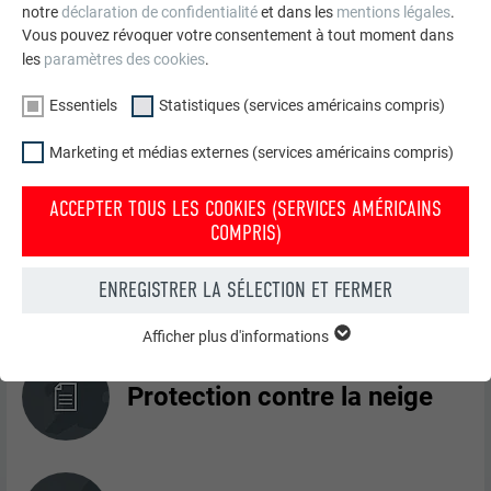
notre
déclaration de confidentialité
et dans les
mentions légales
.
Recommandation pour
Vous pouvez révoquer votre consentement à tout moment dans
l’égout
les
paramètres des cookies
.
Essentiels
Statistiques (services américains compris)
Recommandation pour le
Marketing et médias externes (services américains compris)
faîtage
ACCEPTER TOUS LES COOKIES (SERVICES AMÉRICAINS
COMPRIS)
Recommandation pour la
noue
ENREGISTRER LA SÉLECTION ET FERMER
Afficher plus d'informations
ESSENTIELS
Les cookies du groupe « Essentiels » sont nécessaires aux
Protection contre la neige
fonctions de base du site Internet. Ils garantissent que le site
Internet fonctionne correctement.
Afficher les informations relatives aux cookies
NOM
PHPSESSID