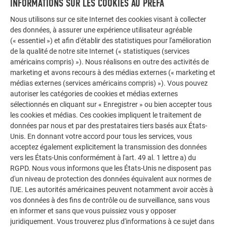
INFORMATIONS SUR LES COOKIES AU PREFA
Positionnement des pattes
Nous utilisons sur ce site Internet des cookies visant à collecter
des données, à assurer une expérience utilisateur agréable
(« essentiel ») et afin d'établir des statistiques pour l'amélioration
de la qualité de notre site Internet (« statistiques (services
américains compris) »). Nous réalisons en outre des activités de
Nombre de pattes et
marketing et avons recours à des médias externes (« marketing et
espacement
médias externes (services américains compris) »). Vous pouvez
autoriser les catégories de cookies et médias externes
sélectionnés en cliquant sur « Enregistrer » ou bien accepter tous
les cookies et médias. Ces cookies impliquent le traitement de
données par nous et par des prestataires tiers basés aux États-
Largeur des bacs
Unis. En donnant votre accord pour tous les services, vous
acceptez également explicitement la transmission des données
vers les États-Unis conformément à l'art. 49 al. 1 lettre a) du
RGPD. Nous vous informons que les États-Unis ne disposent pas
d'un niveau de protection des données équivalent aux normes de
Longueur des bacs
l'UE. Les autorités américaines peuvent notamment avoir accès à
vos données à des fins de contrôle ou de surveillance, sans vous
en informer et sans que vous puissiez vous y opposer
juridiquement. Vous trouverez plus d'informations à ce sujet dans