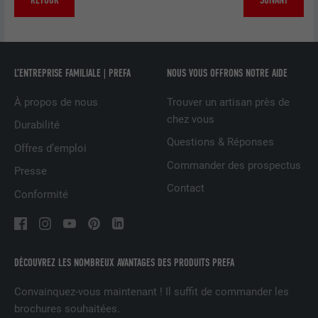
RETOUR
SUIVANT
services intégrés.
NOM
bscookie
L’ENTREPRISE FAMILIALE | PREFA
NOUS VOUS OFFRONS NOTRE AIDE
FOURNISSEUR
LinkedIn
À propos de nous
Trouver un artisan près de
EXPIRATION
2 ans
chez vous
Durabilité
Questions & Réponses
Offres d’emploi
Utilisé par le service de réseau social
Commander des prospectus
UTILITÉ
LinkedIn pour suivre l'utilisation de
Presse
services intégrés
Contact
Conformité
NOM
UserMatchHistory
FOURNISSEUR
LinkedIn
DÉCOUVREZ LES NOMBREUX AVANTAGES DES PRODUITS PREFA
Convainquez-vous maintenant ! Il suffit de commander les
EXPIRATION
29 jours
brochures souhaitées.