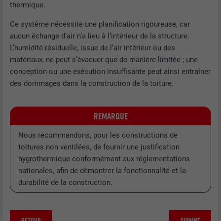
thermique.
NOM
lang
EXPIRATION
90 jours
Ce système nécessite une planification rigoureuse, car
aucun échange d’air n’a lieu à l’intérieur de la structure.
FOURNISSEUR
LinkedIn
Est placé afin de tester si le navigateur
L’humidité résiduelle, issue de l’air intérieur ou des
UTILITÉ
autorise l'utilisation de cookies. Ne
matériaux, ne peut s’évacuer que de manière limitée ; une
EXPIRATION
Session
contient aucun élément d'identification.
conception ou une exécution insuffisante peut ainsi entraîner
Utilisé par LinkedIn lorsqu'un site
des dommages dans la construction de la toiture.
UTILITÉ
Internet contient une fenêtre « Suivez-
nous » intégrée.
REMARQUE
Nous recommandons, pour les constructions de
NOM
bcookie
toitures non ventilées, de fournir une justification
hygrothermique conformément aux réglementations
FOURNISSEUR
LinkedIn
nationales, afin de démontrer la fonctionnalité et la
EXPIRATION
2 ans
durabilité de la construction.
Utilisé par le service de réseau social
UTILITÉ
LinkedIn pour suivre l'utilisation de