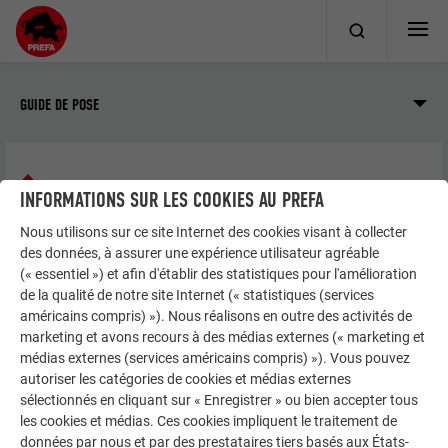
GUIDE DE POSE
Façade
Siding, Siding.X et Siding perforé
INFORMATIONS SUR LES COOKIES AU PREFA
Informations sur les produits
Matériau
Nous utilisons sur ce site Internet des cookies visant à collecter
des données, à assurer une expérience utilisateur agréable
(« essentiel ») et afin d'établir des statistiques pour l'amélioration
MATÉRIAU
de la qualité de notre site Internet (« statistiques (services
américains compris) »). Nous réalisons en outre des activités de
marketing et avons recours à des médias externes (« marketing et
Les produits PREFA Siding, Siding.X et Siding perforé sont
médias externes (services américains compris) »). Vous pouvez
fabriqués en alliage d’aluminium selon la norme EN 485,
autoriser les catégories de cookies et médias externes
avec un revêtement de qualité appliqué par coil coating.
sélectionnés en cliquant sur « Enregistrer » ou bien accepter tous
L’épaisseur du matériau est comprise entre 0,7 et 1,5 mm, en
les cookies et médias. Ces cookies impliquent le traitement de
fonction de la largeur utile.
données par nous et par des prestataires tiers basés aux États-