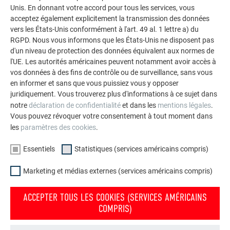
Unis. En donnant votre accord pour tous les services, vous
acceptez également explicitement la transmission des données
vers les États-Unis conformément à l'art. 49 al. 1 lettre a) du
RETOUR
SUIVANT
RGPD. Nous vous informons que les États-Unis ne disposent pas
d'un niveau de protection des données équivalent aux normes de
l'UE. Les autorités américaines peuvent notamment avoir accès à
vos données à des fins de contrôle ou de surveillance, sans vous
en informer et sans que vous puissiez vous y opposer
L’ENTREPRISE FAMILIALE | PREFA
NOUS VOUS OFFRONS NOTRE AIDE
juridiquement. Vous trouverez plus d'informations à ce sujet dans
À propos de nous
Trouver un artisan près de
notre
déclaration de confidentialité
et dans les
mentions légales
.
Vous pouvez révoquer votre consentement à tout moment dans
chez vous
Durabilité
les
paramètres des cookies
.
Questions & Réponses
Offres d’emploi
Essentiels
Statistiques (services américains compris)
Commander des prospectus
Presse
Contact
Marketing et médias externes (services américains compris)
Conformité
ACCEPTER TOUS LES COOKIES (SERVICES AMÉRICAINS
COMPRIS)
DÉCOUVREZ LES NOMBREUX AVANTAGES DES PRODUITS PREFA