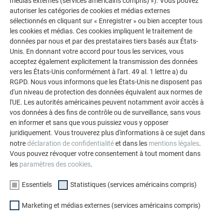
médias externes (services américains compris) »). Vous pouvez
autoriser les catégories de cookies et médias externes
Module solaire PREFALZ
sélectionnés en cliquant sur « Enregistrer » ou bien accepter tous
les cookies et médias. Ces cookies impliquent le traitement de
données par nous et par des prestataires tiers basés aux États-
Unis. En donnant votre accord pour tous les services, vous
acceptez également explicitement la transmission des données
Accessoires pour panneaux
vers les États-Unis conformément à l'art. 49 al. 1 lettre a) du
solaires PREVARIO
RGPD. Nous vous informons que les États-Unis ne disposent pas
d'un niveau de protection des données équivalent aux normes de
l'UE. Les autorités américaines peuvent notamment avoir accès à
vos données à des fins de contrôle ou de surveillance, sans vous
RETOUR
SUIVANT
en informer et sans que vous puissiez vous y opposer
juridiquement. Vous trouverez plus d'informations à ce sujet dans
notre
déclaration de confidentialité
et dans les
mentions légales
.
Vous pouvez révoquer votre consentement à tout moment dans
les
paramètres des cookies
.
L’ENTREPRISE FAMILIALE | PREFA
NOUS VOUS OFFRONS NOTRE AIDE
Essentiels
Statistiques (services américains compris)
À propos de nous
Trouver un artisan près de
chez vous
Durabilité
Marketing et médias externes (services américains compris)
Questions & Réponses