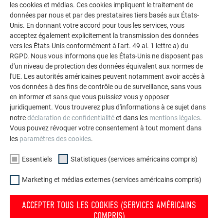
les cookies et médias. Ces cookies impliquent le traitement de
Information produit
données par nous et par des prestataires tiers basés aux États-
Unis. En donnant votre accord pour tous les services, vous
acceptez également explicitement la transmission des données
vers les États-Unis conformément à l'art. 49 al. 1 lettre a) du
RGPD. Nous vous informons que les États-Unis ne disposent pas
RETOUR
SUIVANT
d'un niveau de protection des données équivalent aux normes de
l'UE. Les autorités américaines peuvent notamment avoir accès à
vos données à des fins de contrôle ou de surveillance, sans vous
en informer et sans que vous puissiez vous y opposer
juridiquement. Vous trouverez plus d'informations à ce sujet dans
L’ENTREPRISE FAMILIALE | PREFA
NOUS VOUS OFFRONS NOTRE AIDE
notre
déclaration de confidentialité
et dans les
mentions légales
.
Vous pouvez révoquer votre consentement à tout moment dans
À propos de nous
Trouver un artisan près de
les
paramètres des cookies
.
chez vous
Durabilité
Essentiels
Statistiques (services américains compris)
Questions & Réponses
Offres d’emploi
Commander des prospectus
Marketing et médias externes (services américains compris)
Presse
Contact
Conformité
ACCEPTER TOUS LES COOKIES (SERVICES AMÉRICAINS
COMPRIS)