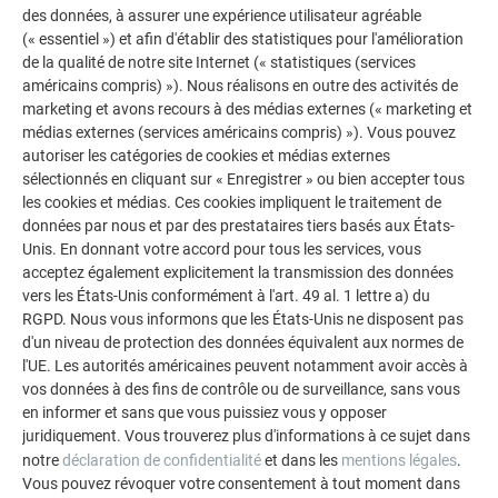
des données, à assurer une expérience utilisateur agréable
également prendre des mesures de protection contre la
(« essentiel ») et afin d'établir des statistiques pour l'amélioration
neige et les définir avec le propriétaire.
de la qualité de notre site Internet (« statistiques (services
américains compris) »). Nous réalisons en outre des activités de
La largeur des bacs et l’espacement des pattes doivent être
marketing et avons recours à des médias externes (« marketing et
adaptés aux charges au vent du site et du bâtiment. En cas
médias externes (services américains compris) »). Vous pouvez
de fortes charges au vent, l’espacement des pattes et la
autoriser les catégories de cookies et médias externes
largeur des bacs doivent être réduits. Vous trouverez des
sélectionnés en cliquant sur « Enregistrer » ou bien accepter tous
tableaux simplifiés concernant les dimensions dans les
les cookies et médias. Ces cookies impliquent le traitement de
normes et règles professionnelles correspondantes ou au
données par nous et par des prestataires tiers basés aux États-
chapitre « Façonnage et pose » de ce document.
Unis. En donnant votre accord pour tous les services, vous
acceptez également explicitement la transmission des données
vers les États-Unis conformément à l'art. 49 al. 1 lettre a) du
REMARQUE
RGPD. Nous vous informons que les États-Unis ne disposent pas
d'un niveau de protection des données équivalent aux normes de
Afin d’obtenir une aide pour les calculs concernant les
l'UE. Les autorités américaines peuvent notamment avoir accès à
vos données à des fins de contrôle ou de surveillance, sans vous
bâtiments situés dans des zones particulièrement
en informer et sans que vous puissiez vous y opposer
exposées, contactez le service technique produit de
juridiquement. Vous trouverez plus d'informations à ce sujet dans
PREFA à l’adresse e-mail
technique.fr@prefa.com
.
notre
déclaration de confidentialité
et dans les
mentions légales
.
Vous pouvez révoquer votre consentement à tout moment dans