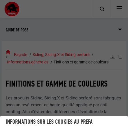
GUIDE DE POSE
Façade
Siding, Siding.X et Siding perforé
Informations générales
Finitions et gamme de couleurs
FINITIONS ET GAMME DE COULEURS
Les produits Siding, Siding.X et Siding perforé sont fabriqués
avec un revêtement de haute qualité appliqué par coil
coating. Afin d’éviter des différences d’évolution de la
couleur dans la durée, il ne faut pas mélanger des lots
INFORMATIONS SUR LES COOKIES AU PREFA
différents sur une même surface.