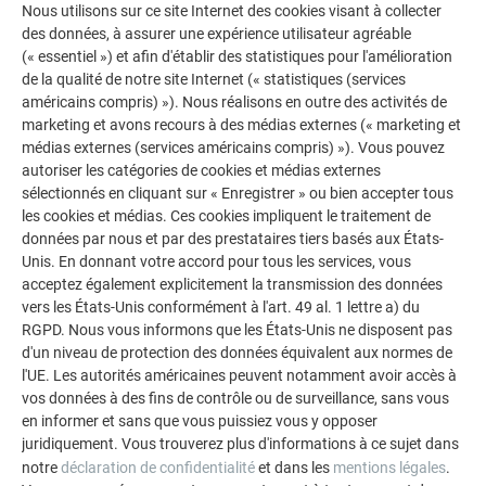
Nous utilisons sur ce site Internet des cookies visant à collecter
des données, à assurer une expérience utilisateur agréable
(« essentiel ») et afin d'établir des statistiques pour l'amélioration
REMARQUE
de la qualité de notre site Internet (« statistiques (services
américains compris) »). Nous réalisons en outre des activités de
Les couleurs existantes ne doivent pas être repeintes !
marketing et avons recours à des médias externes (« marketing et
médias externes (services américains compris) »). Vous pouvez
autoriser les catégories de cookies et médias externes
Il n’est pas recommandé de repeindre les rayures, car le
sélectionnés en cliquant sur « Enregistrer » ou bien accepter tous
comportement à long terme d’une peinture appliquée a
les cookies et médias. Ces cookies impliquent le traitement de
posteriori face aux intempéries, au farinage et à l’exposition
données par nous et par des prestataires tiers basés aux États-
aux UV diffère de celui d’une peinture au four de haute
Unis. En donnant votre accord pour tous les services, vous
qualité (des différences de couleur à long terme ne sont pas
acceptez également explicitement la transmission des données
à exclure). Du point de vue technique, il n’est pas nécessaire
vers les États-Unis conformément à l'art. 49 al. 1 lettre a) du
RGPD. Nous vous informons que les États-Unis ne disposent pas
de réparer les rayures et les traces de façonnage. En effet,
d'un niveau de protection des données équivalent aux normes de
l’aluminium ne rouille pas et forme une couche naturelle
l'UE. Les autorités américaines peuvent notamment avoir accès à
d’oxyde qui le protège contre les influences extérieures.
vos données à des fins de contrôle ou de surveillance, sans vous
en informer et sans que vous puissiez vous y opposer
Il peut arriver que le matériau présente de petites rayures et
juridiquement. Vous trouverez plus d'informations à ce sujet dans
traces de façonnage suite à la pose. Cela n’affecte ni sa
notre
déclaration de confidentialité
et dans les
mentions légales
.
fonction ni sa durabilité.