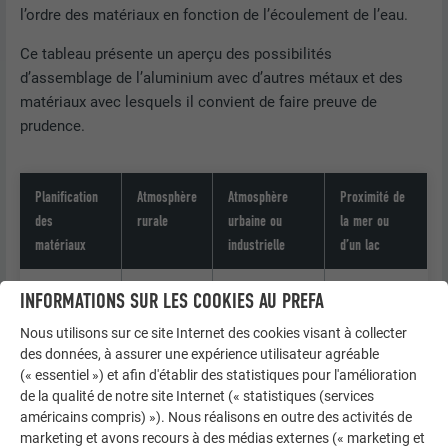
l’ordre des matériaux en fonction de l’écoulement de l’eau.
Ce tableau présente un aperçu des possibilités
d’assemblage de l’aluminium avec d’autres métaux et des
matériaux avec lesquels il convient de faire preuve de
prudence.
Planification
Atmosphère
Atmosphère
Proximité de
des
rurale
urbaine ou
la mer ou
matériaux
industrielle
d’un lac
Zinc
+
+
+
INFORMATIONS SUR LES COOKIES AU PREFA
Nous utilisons sur ce site Internet des cookies visant à collecter
Acier
+
+
+
des données, à assurer une expérience utilisateur agréable
inoxydable
(« essentiel ») et afin d'établir des statistiques pour l'amélioration
de la qualité de notre site Internet (« statistiques (services
Plomb
+
+
–
américains compris) »). Nous réalisons en outre des activités de
marketing et avons recours à des médias externes (« marketing et