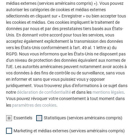
médias externes (services américains compris) »). Vous pouvez
Acier non
–
–
–
autoriser les catégories de cookies et médias externes
protégé
sélectionnés en cliquant sur « Enregistrer » ou bien accepter tous
les cookies et médias. Ces cookies impliquent le traitement de
Cuivre
–
–
–
données par nous et par des prestataires tiers basés aux États-
Unis. En donnant votre accord pour tous les services, vous
Béton sec
+
+
–
acceptez également explicitement la transmission des données
vers les États-Unis conformément à l'art. 49 al. 1 lettre a) du
RGPD. Nous vous informons que les États-Unis ne disposent pas
Béton non
–
–
–
d'un niveau de protection des données équivalent aux normes de
pris
l'UE. Les autorités américaines peuvent notamment avoir accès à
vos données à des fins de contrôle ou de surveillance, sans vous
en informer et sans que vous puissiez vous y opposer
Aucun écoulement provenant de pièces en cuivre (par ex.
juridiquement. Vous trouverez plus d'informations à ce sujet dans
gouttières, abergements, chapeaux de cheminée, couvertures
notre
déclaration de confidentialité
et dans les
mentions légales
.
métalliques) ne doit atteindre les produits en aluminium
Vous pouvez révoquer votre consentement à tout moment dans
PREFA (tenir compte de la série des potentiels
les
paramètres des cookies
.
électrochimiques).
Si cela s’est déjà produit, ces pièces
Essentiels
Statistiques (services américains compris)
doivent impérativement être remplacées afin d’éviter tout
risque de corrosion des matériaux !
Marketing et médias externes (services américains compris)