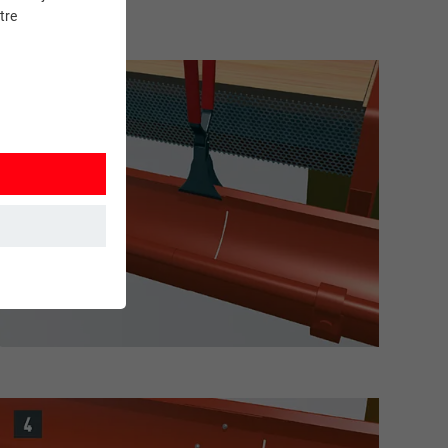
tre
et. Ils
mment le site