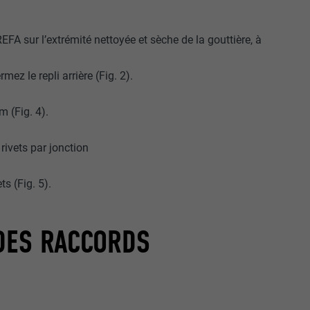
FA sur l’extrémité nettoyée et sèche de la gouttière, à
ez le repli arrière (Fig. 2).
m (Fig. 4).
nées
rnet.
rivets par jonction
net.
s (Fig. 5).
 DES RACCORDS
de cookies. Ne
re « Suivez-