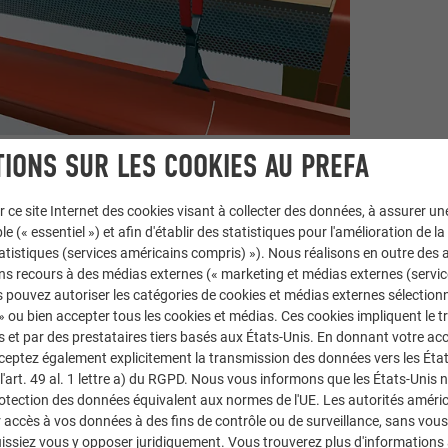
IONS SUR LES COOKIES AU PREFA
r ce site Internet des cookies visant à collecter des données, à assurer u
cez la surface de collage dans la zone de chevauchement ou de c
le (« essentiel ») et afin d'établir des statistiques pour l'amélioration de la
toyez les extrémités des gouttières avec le nettoyant fourni. Att
statistiques (services américains compris) »). Nous réalisons en outre des a
liquez un cordon de colle d’environ 8 mm d’épaisseur avec la co
ns recours à des médias externes (« marketing et médias externes (servi
ttière (Fig. 3).
 pouvez autoriser les catégories de cookies et médias externes sélection
oîtez les gouttières l’une dans l’autre, posez un rivet sur le boud
 » ou bien accepter tous les cookies et médias. Ces cookies impliquent le 
et par des prestataires tiers basés aux États-Unis. En donnant votre acc
mez le repli arrière. Si le collage est effectué correctement, la coll
cceptez également explicitement la transmission des données vers les Éta
art. 49 al. 1 lettre a) du RGPD. Nous vous informons que les États-Unis 
rotection des données équivalent aux normes de l'UE. Les autorités améri
ETAGE DES RACCORDS DE GOUT
accès à vos données à des fins de contrôle ou de surveillance, sans vous
issiez vous y opposer juridiquement. Vous trouverez plus d'informations 