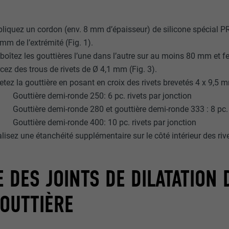
ou non.
_gid
liquez un cordon (env. 8 mm d’épaisseur) de silicone spécial PRE
mm de l’extrémité (Fig. 1).
lang
UR
Google Universal Analytics
oîtez les gouttières l’une dans l’autre sur au moins 80 mm et ferm
UR
ads.linkedin.com
cez des trous de rivets de Ø 4,1 mm (Fig. 3).
1 jour
etez la gouttière en posant en croix des rivets brevetés 4 x 9,5 m
Session
Enregistre un identifiant unique utilisé pour générer des don
Gouttière demi-ronde 250: 6 pc. rivets par jonction
statistiques sur la manière dont l'utilisateur utilise le site Inte
Gouttière demi-ronde 280 et gouttière demi-ronde 333 : 8 pc. 
Enregistre la langue choisie par l'utilisateur pour un site Inter
Gouttière demi-ronde 400: 10 pc. rivets par jonction
lisez une étanchéité supplémentaire sur le côté intérieur des rivet
_gaexp
lang
UR
Google Optimize
 DES JOINTS DE DILATATION
UR
LinkedIn
90 jours
Session
GOUTTIÈRE
Est placé afin de tester si le navigateur autorise l'utilisation 
Utilisé par LinkedIn lorsqu'un site Internet contient une fenêt
contient aucun élément d'identification.
nous » intégrée.