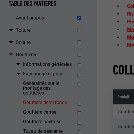
TABLE DES MATIÈRES
Col
Riv
Avant-propos
Pos
Mon
Toiture
Mon
Solaire
Mo
Gouttières
Informations générales
COL
Façonnage et pose
Généralités sur le
montage des
gouttières
Produit
Gouttière demi-ronde
Gouttiè
Gouttière carrée
Gouttière havraise
Gouttiè
Tuyau de descente