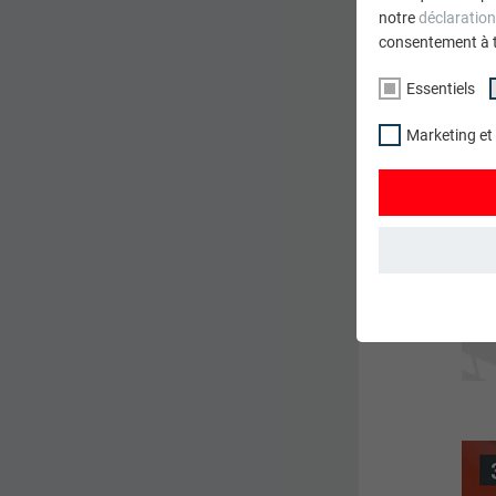
notre
déclaration
consentement à 
Essentiels
Marketing et
ESSENTIELS
Les cookies du 
garantissent qu
NOM
STATISTIQUES 
FOURNISSE
Les cookies « S