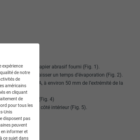
ne expérience
ollage avec le papier abrasif fourni (Fig. 1).
 qualité de notre
endez 5 min pour laisser un temps d’évaporation (Fig. 2).
ctivités de
lle spéciale PREFA, à environ 50 mm de l’extrémité de la
ces américains
nés en cliquant
in de la gouttière (Fig. 4)
traitement de
ord pour tous les
e doit ressortir du côté intérieur (Fig. 5).
ts-Unis
ne disposent pas
caines peuvent
TIÈRE
 en informer et
à ce sujet dans