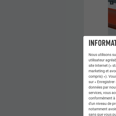
INFORMAT
Nous utilisons su
Pon
utilisateur agréab
Net
site Internet (« 
App
marketing et avo
gou
compris) »). Vous
Emb
sur « Enregistrer
données par nous 
Fer
services, vous a
conformément à l'
d'un niveau de p
RIV
notamment avoir 
sans que vous pu