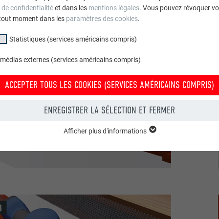
 de confidentialité
et dans les
mentions légales
. Vous pouvez révoquer vo
tout moment dans les
paramètres des cookies
.
Statistiques (services américains compris)
 médias externes (services américains compris)
ACCEPTER TOUS LES COOKIES (SERVICES AMÉRICAINS COMPRIS)
ENREGISTRER LA SÉLECTION ET FERMER
Afficher plus d'informations
groupe « Essentiels » sont nécessaires aux fonctions de base du site Intern
e le site Internet fonctionne correctement.
Afficher les informations relatives aux cookies
PHPSESSID
(SERVICES AMÉRICAINS COMPRIS)
UR
PHP
tatistiques (services américains compris) » nous aident à comprendre co