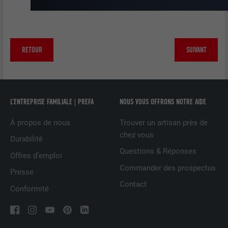
Utilisé par le service de réseau social
UTILITÉ
LinkedIn pour suivre l'utilisation de
services intégrés
RETOUR
SUIVANT
NOM
UserMatchHistory
FOURNISSEUR
LinkedIn
L’ENTREPRISE FAMILIALE | PREFA
NOUS VOUS OFFRONS NOTRE AIDE
EXPIRATION
29 jours
À propos de nous
Trouver un artisan près de
chez vous
Durabilité
Est utilisé pour suivre l'utilisateur sur
Questions & Réponses
Offres d’emploi
plusieurs sites Internet afin d'afficher de
UTILITÉ
la publicité adaptée aux préférences de
Commander des prospectus
Presse
l'utilisateur.
Contact
Conformité
NOM
lidc