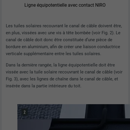
FOURNISSEUR
Google Universal Analytics
SafeSearch doit être activé ou non.
Ligne équipotentielle avec contact NIRO
EXPIRATION
1 jour
NOM
lang
Les tuiles solaires recouvrant le canal de câble doivent être,
Enregistre un identifiant unique utilisé
en plus, vissées avec une vis à tête bombée (voir Fig. 2). Le
pour générer des données statistiques
FOURNISSEUR
ads.linkedin.com
UTILITÉ
canal de câble doit donc être constituée d’une pièce de
sur la manière dont l'utilisateur utilise le
site Internet.
bordure en aluminium, afin de créer une liaison conductrice
EXPIRATION
Session
verticale supplémentaire entre les tuiles solaires.
Enregistre la langue choisie par
Dans la dernière rangée, la ligne équipotentielle doit être
UTILITÉ
NOM
_gaexp
l'utilisateur pour un site Internet.
vissée avec la tuile solaire recouvrant le canal de câble (voir
Fig. 3), avec les lignes de chaîne dans le canal de câble, et
FOURNISSEUR
Google Optimize
insérée dans la partie intérieure du toit.
NOM
lang
EXPIRATION
90 jours
FOURNISSEUR
LinkedIn
Est placé afin de tester si le navigateur
UTILITÉ
autorise l'utilisation de cookies. Ne
EXPIRATION
Session
contient aucun élément d'identification.
Utilisé par LinkedIn lorsqu'un site