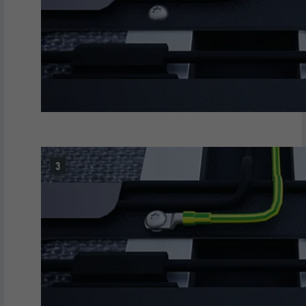
UTILITÉ
Internet contient une fenêtre « Suivez-
nous » intégrée.
NOM
bcookie
FOURNISSEUR
LinkedIn
EXPIRATION
2 ans
Utilisé par le service de réseau social
UTILITÉ
LinkedIn pour suivre l'utilisation de
services intégrés.
NOM
bscookie
FOURNISSEUR
LinkedIn
EXPIRATION
2 ans