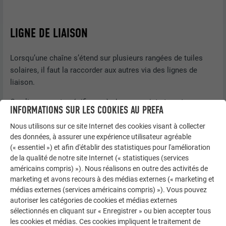
LIGNE DE LIAISON
Lorsqu’une chaîne s’étend sur plusieurs rangées de tuiles
solaires, il faut la raccorder aux autres via des lignes de
liaison.
Ces lignes sont spécifiques à chaque projet et sont
INFORMATIONS SUR LES COOKIES AU PREFA
affectées selon une numérotation continue. Les extrémités
de chaque câble sont dotées de connecteurs
Nous utilisons sur ce site Internet des cookies visant à collecter
des données, à assurer une expérience utilisateur agréable
photovoltaïques mâle et femelle.
(« essentiel ») et afin d'établir des statistiques pour l'amélioration
Vous trouverez leur emplacement respectif sur le plan de
de la qualité de notre site Internet (« statistiques (services
américains compris) »). Nous réalisons en outre des activités de
pose.
marketing et avons recours à des médias externes (« marketing et
médias externes (services américains compris) »). Vous pouvez
autoriser les catégories de cookies et médias externes
sélectionnés en cliquant sur « Enregistrer » ou bien accepter tous
les cookies et médias. Ces cookies impliquent le traitement de