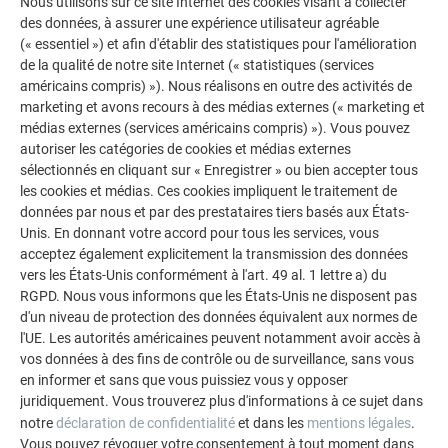
Nous utilisons sur ce site Internet des cookies visant à collecter
Borne centrale et borne de
des données, à assurer une expérience utilisateur agréable
(« essentiel ») et afin d'établir des statistiques pour l'amélioration
fin, sécurité anti-glissement
de la qualité de notre site Internet (« statistiques (services
pour module PREFALZ
américains compris) »). Nous réalisons en outre des activités de
500/600
marketing et avons recours à des médias externes (« marketing et
médias externes (services américains compris) »). Vous pouvez
autoriser les catégories de cookies et médias externes
Montage du module solaire
sélectionnés en cliquant sur « Enregistrer » ou bien accepter tous
PREFALZ
les cookies et médias. Ces cookies impliquent le traitement de
données par nous et par des prestataires tiers basés aux États-
Unis. En donnant votre accord pour tous les services, vous
acceptez également explicitement la transmission des données
vers les États-Unis conformément à l'art. 49 al. 1 lettre a) du
Câblage
RGPD. Nous vous informons que les États-Unis ne disposent pas
d'un niveau de protection des données équivalent aux normes de
l'UE. Les autorités américaines peuvent notamment avoir accès à
vos données à des fins de contrôle ou de surveillance, sans vous
en informer et sans que vous puissiez vous y opposer
Accessoires
juridiquement. Vous trouverez plus d'informations à ce sujet dans
notre
déclaration de confidentialité
et dans les
mentions légales
.
Vous pouvez révoquer votre consentement à tout moment dans