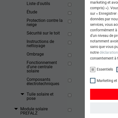
marketing et avo
Liste d'outils
Il est néc
compris) »). Vous
précautio
Étude
sur « Enregistrer
données par nous 
Protection contre la
neige
services, vous a
conformément à l'
RETOUR
Sécurité sur le toit
d'un niveau de p
Instructions de
notamment avoir 
nettoyage
sans que vous pu
notre
déclaration
Ombrage
consentement à 
Fonctionnement
d’une centrale
Essentiels
solaire
Composants
Marketing et
électrotechniques
Tuile solaire et
pose
Module solaire
PREFALZ