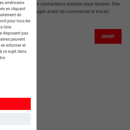
ces américains
s travaillez avec des connecteurs solaires sous tension. Des
nés en cliquant
 ne sont pas endommagés avant de commencer le travail.
traitement de
ord pour tous les
ts-Unis
ne disposent pas
SUIVANT
caines peuvent
 en informer et
à ce sujet dans
tre