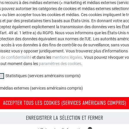
ns recours à des médias externes (« marketing et médias externes (servi
essaire de porter des gants de protection appropriés lorsque vou
 pouvez autoriser les catégories de cookies et médias externes sélection
ns particulières doivent être prises pour vérifier que les gants
 » ou bien accepter tous les cookies et médias. Ces cookies impliquent le 
et par des prestataires tiers basés aux États-Unis. En donnant votre acc
cceptez également explicitement la transmission des données vers les Éta
art. 49 al. 1 lettre a) du RGPD. Nous vous informons que les États-Unis 
rotection des données équivalent aux normes de l'UE. Les autorités améri
accès à vos données à des fins de contrôle ou de surveillance, sans vous
issiez vous y opposer juridiquement. Vous trouverez plus d'informations 
 de confidentialité
et dans les
mentions légales
. Vous pouvez révoquer vo
tout moment dans les
paramètres des cookies
.
Statistiques (services américains compris)
 médias externes (services américains compris)
ACCEPTER TOUS LES COOKIES (SERVICES AMÉRICAINS COMPRIS)
ENREGISTRER LA SÉLECTION ET FERMER