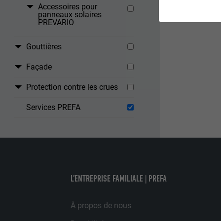
ESSENTIELS
Accessoires pour
panneaux solaires
Les cookies du 
PREVARIO
garantissent qu
Gouttières
NOM
Façade
STATISTIQUES 
FOURNISSE
Les cookies « S
Protection contre les crues
Internet est uti
EXPIRATION
Internet.
Services PREFA
NOM
UTILITÉ
MARKETING ET 
FOURNISSE
Les cookies « M
annonceurs (pres
EXPIRATION
L’ENTREPRISE FAMILIALE | PREFA
visiteurs à tra
NOM
plateformes vid
UTILITÉ
FOURNISSE
À propos de nous
NOM