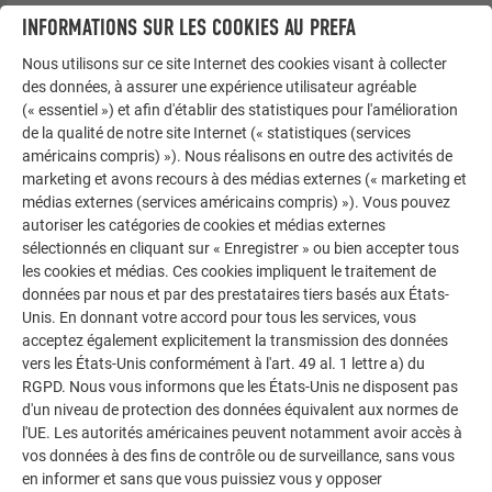
INFORMATIONS SUR LES COOKIES AU PREFA
Nous utilisons sur ce site Internet des cookies visant à collecter
des données, à assurer une expérience utilisateur agréable
(« essentiel ») et afin d'établir des statistiques pour l'amélioration
de la qualité de notre site Internet (« statistiques (services
américains compris) »). Nous réalisons en outre des activités de
marketing et avons recours à des médias externes (« marketing et
médias externes (services américains compris) »). Vous pouvez
autoriser les catégories de cookies et médias externes
sélectionnés en cliquant sur « Enregistrer » ou bien accepter tous
les cookies et médias. Ces cookies impliquent le traitement de
données par nous et par des prestataires tiers basés aux États-
Unis. En donnant votre accord pour tous les services, vous
acceptez également explicitement la transmission des données
vers les États-Unis conformément à l'art. 49 al. 1 lettre a) du
RGPD. Nous vous informons que les États-Unis ne disposent pas
d'un niveau de protection des données équivalent aux normes de
Assemblage de la cage de protection composée de
l'UE. Les autorités américaines peuvent notamment avoir accès à
2 éléments latéraux, des éléments principaux (largeur de
vos données à des fins de contrôle ou de surveillance, sans vous
440 mm), matériel de montage inclus
en informer et sans que vous puissiez vous y opposer